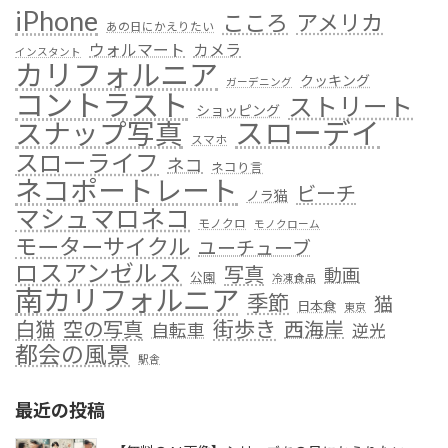
iPhone
こころ
アメリカ
あの日にかえりたい
ウォルマート
カメラ
インスタント
カリフォルニア
クッキング
ガーデニング
コントラスト
ストリート
ショッピング
スローデイ
スナップ写真
スマホ
スローライフ
ネコ
ネコり言
ネコポートレート
ビーチ
ノラ猫
マシュマロネコ
モノクロ
モノクローム
モーターサイクル
ユーチューブ
ロスアンゼルス
写真
動画
公園
冷凍食品
南カリフォルニア
季節
猫
日本食
東京
街歩き
白猫
空の写真
西海岸
自転車
逆光
都会の風景
駅舎
最近の投稿