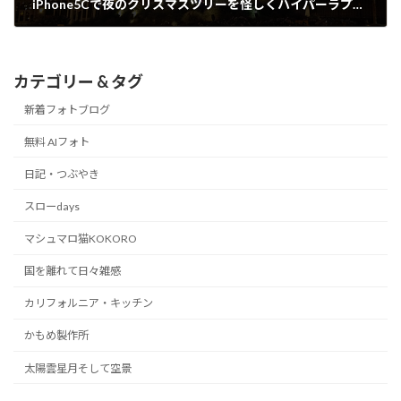
iPhone5Cで夜のクリスマスツリーを怪しくハイパーラプスしてみた！
2016/11/21
カテゴリー & タグ
新着フォトブログ
無料 AIフォト
日記・つぶやき
スローdays
マシュマロ猫KOKORO
国を離れて日々雑感
カリフォルニア・キッチン
かもめ製作所
太陽雲星月そして空景