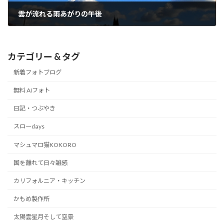
雲が流れる雨あがりの午後
2016/11/21
カテゴリー & タグ
新着フォトブログ
無料 AIフォト
日記・つぶやき
スローdays
マシュマロ猫KOKORO
国を離れて日々雑感
カリフォルニア・キッチン
かもめ製作所
太陽雲星月そして空景