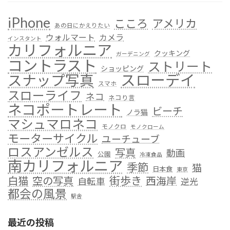
iPhone
こころ
アメリカ
あの日にかえりたい
ウォルマート
カメラ
インスタント
カリフォルニア
クッキング
ガーデニング
コントラスト
ストリート
ショッピング
スローデイ
スナップ写真
スマホ
スローライフ
ネコ
ネコり言
ネコポートレート
ビーチ
ノラ猫
マシュマロネコ
モノクロ
モノクローム
モーターサイクル
ユーチューブ
ロスアンゼルス
写真
動画
公園
冷凍食品
南カリフォルニア
季節
猫
日本食
東京
街歩き
白猫
空の写真
西海岸
自転車
逆光
都会の風景
駅舎
最近の投稿