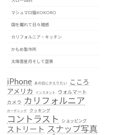
スローdays
マシュマロ猫KOKORO
国を離れて日々雑感
カリフォルニア・キッチン
かもめ製作所
太陽雲星月そして空景
iPhone
こころ
あの日にかえりたい
アメリカ
ウォルマート
インスタント
カリフォルニア
カメラ
クッキング
ガーデニング
コントラスト
ショッピング
スナップ写真
ストリート