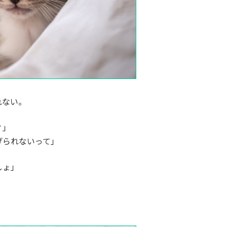
れない。
？」
げられないって」
しょ」