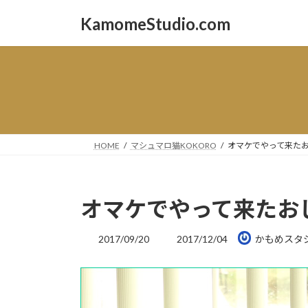
コ
ナ
KamomeStudio.com
ン
ビ
テ
ゲ
ン
ー
ツ
シ
へ
ョ
ス
ン
キ
に
ッ
移
HOME
マシュマロ猫KOKORO
オマケでやって来た
プ
動
オマケでやって来たお
最
2017/09/20
2017/12/04
かもめスタ
終
更
新
日
時