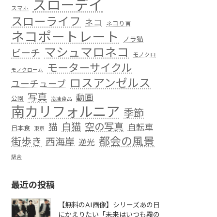
スローデイ
スマホ
スローライフ
ネコ
ネコり言
ネコポートレート
ノラ猫
マシュマロネコ
ビーチ
モノクロ
モーターサイクル
モノクローム
ロスアンゼルス
ユーチューブ
写真
動画
公園
冷凍食品
南カリフォルニア
季節
白猫
空の写真
猫
自転車
日本食
東京
都会の風景
街歩き
西海岸
逆光
駅舎
最近の投稿
【無料のAI画像】シリーズあの日
にかえりたい「未来はいつも霧の