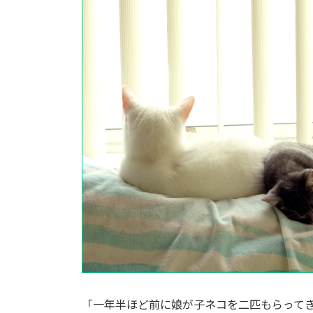
:
「一年半ほど前に娘が子ネコを二匹もらって