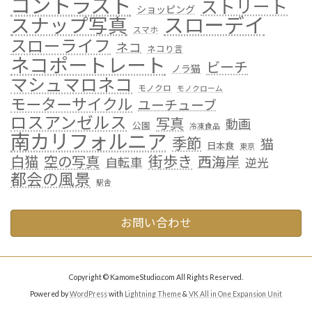
コントラスト
ストリート
ショッピング
スローデイ
スナップ写真
スマホ
スローライフ
ネコ
ネコり言
ネコポートレート
ビーチ
ノラ猫
マシュマロネコ
モノクロ
モノクローム
モーターサイクル
ユーチューブ
ロスアンゼルス
写真
動画
公園
冷凍食品
南カリフォルニア
季節
猫
日本食
東京
街歩き
白猫
空の写真
西海岸
自転車
逆光
都会の風景
駅舎
お問い合わせ
Copyright © KamomeStudio.com All Rights Reserved.
Powered by
WordPress
with
Lightning Theme
&
VK All in One Expansion Unit