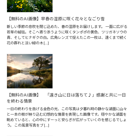
【無料のAI画像】早春の湿原に咲く花々となごり雪
新しい季節の息吹を閉じ込めた、春の湿原をお届けします。 一面に広がる
若草の絨毯。そこへ寄り添うように咲くタンポポの黄色、ツリガネソウの
青、そしてヒナギクの白。広角レンズで捉えたこの一枚は、遠くまで続く
花の群れと淡い緑の木 […]
【無料のAI画像】 「遠き山に日は落ちて♪」感謝と共に一日
を終わる情景
一日の終わりを告げる金色の光、この写真は夕暮れ時の静かな湖面に山々
と一本の樹が映り込む幻想的な情景を表現した画像です。穏やかな湖面を
眺めていると、心の中にすーっと安らぎが広がっていくのを感じるでしょ
う。 この風景写真をブ […]