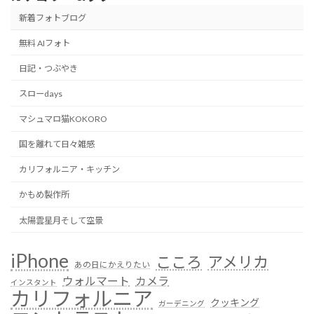
新着フォトブログ
無料 AIフォト
日記・つぶやき
スローdays
マシュマロ猫KOKORO
国を離れて日々雑感
カリフォルニア・キッチン
かもめ製作所
太陽雲星月そして空景
iPhone
こころ
アメリカ
あの日にかえりたい
ウォルマート
カメラ
インスタント
カリフォルニア
クッキング
ガーデニング