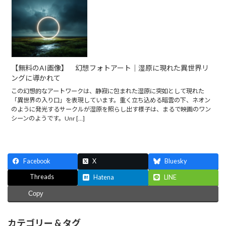
【無料のAI画像】 幻想フォトアート｜湿原に現れた異世界リ
ングに導かれて
この幻想的なアートワークは、静寂に包まれた湿原に突如として現れた
「異世界の入り口」を表現しています。重く立ち込める暗雲の下、ネオン
のように発光するサークルが湿原を照らし出す様子は、まるで映画のワン
シーンのようです。Unr […]
Facebook
X
Bluesky
Threads
Hatena
LINE
Copy
カテゴリー & タグ