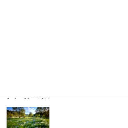
「シリーズあの日にかえりたい」の二回目である。あいかわらず不思議な
感覚をおぼえてしまう。 雑踏の中で視線を合わせる女性の画像に手を止め
た。無表情の中に過去の記憶を消したような冷たい視線がある。「もう話
すことなんてないわ」 […]
【無料のAI画像】シリーズあの日にかえりたい「夕陽の中の彼
女」
なにげなくミッドジャーニーでプロンプトを書いていたら、意図せずにレ
トロチックな画像が生成された。それらを見ていると、不意に自分の無意
識な記憶から引き出されたような、あるいは会ったこともない誰かの記憶
をのぞいてしまった不思 […]