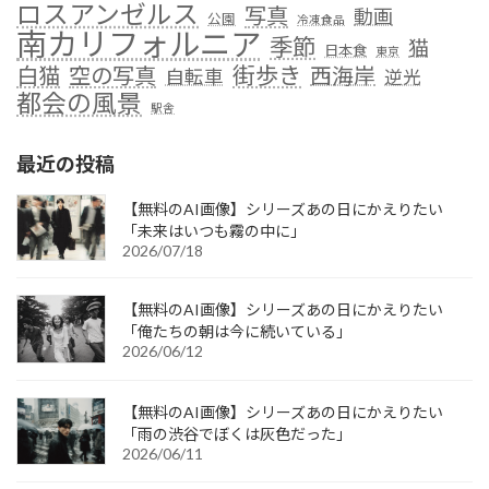
ロスアンゼルス
写真
動画
公園
冷凍食品
南カリフォルニア
季節
猫
日本食
東京
街歩き
白猫
空の写真
西海岸
自転車
逆光
都会の風景
駅舎
最近の投稿
【無料のAI画像】シリーズあの日にかえりたい
「未来はいつも霧の中に」
2026/07/18
【無料のAI画像】シリーズあの日にかえりたい
「俺たちの朝は今に続いている」
2026/06/12
【無料のAI画像】シリーズあの日にかえりたい
「雨の渋谷でぼくは灰色だった」
2026/06/11