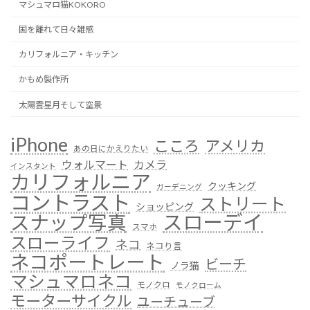
マシュマロ猫KOKORO
国を離れて日々雑感
カリフォルニア・キッチン
かもめ製作所
太陽雲星月そして空景
iPhone
こころ
アメリカ
あの日にかえりたい
ウォルマート
カメラ
インスタント
カリフォルニア
クッキング
ガーデニング
コントラスト
ストリート
ショッピング
スローデイ
スナップ写真
スマホ
スローライフ
ネコ
ネコり言
ネコポートレート
ビーチ
ノラ猫
マシュマロネコ
モノクロ
モノクローム
モーターサイクル
ユーチューブ