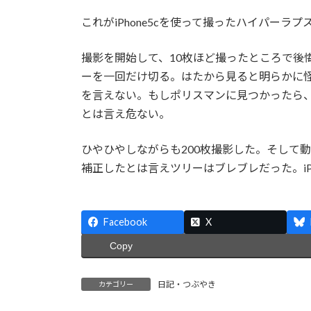
これがiPhone5cを使って撮ったハイパーラプ
撮影を開始して、10枚ほど撮ったところで後悔
ーを一回だけ切る。はたから見ると明らかに
を言えない。もしポリスマンに見つかったら
とは言え危ない。
ひやひやしながらも200枚撮影した。そして
補正したとは言えツリーはブレブレだった。iP
Facebook
X
Copy
日記・つぶやき
カテゴリー