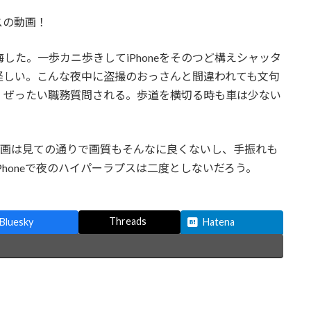
スの動画！
した。一歩カニ歩きしてiPhoneをそのつど構えシャッタ
怪しい。こんな夜中に盗撮のおっさんと間違われても文句
、ぜったい職務質問される。歩道を横切る時も車は少ない
動画は見ての通りで画質もそんなに良くないし、手振れも
honeで夜のハイパーラプスは二度としないだろう。
Threads
Bluesky
Hatena