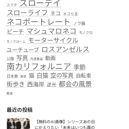
スローデイ
スマホ
スローライフ
ネコ
ネコり言
ネコポートレート
ノラ猫
マシュマロネコ
ビーチ
モノクロ
モーターサイクル
モノクローム
ロスアンゼルス
ユーチューブ
写真
動画
公園
冷凍食品
南カリフォルニア
季節
白猫
空の写真
猫
自転車
日本食
東京
都会の風景
街歩き
西海岸
逆光
駅舎
最近の投稿
【無料のAI画像】シリーズあの日
にかえりたい「未来はいつも霧の