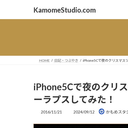
コ
ナ
KamomeStudio.com
ン
ビ
テ
ゲ
ン
ー
ツ
シ
へ
ョ
ス
ン
キ
に
ッ
移
HOME
日記・つぶやき
iPhone5Cで夜のクリス
プ
動
iPhone5Cで夜のク
ーラプスしてみた！
最
2016/11/21
2024/09/12
かもめスタ
終
更
新