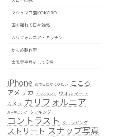
スローdays
マシュマロ猫KOKORO
国を離れて日々雑感
カリフォルニア・キッチン
かもめ製作所
太陽雲星月そして空景
iPhone
こころ
あの日にかえりたい
アメリカ
ウォルマート
インスタント
カリフォルニア
カメラ
クッキング
ガーデニング
コントラスト
ショッピング
スナップ写真
ストリート