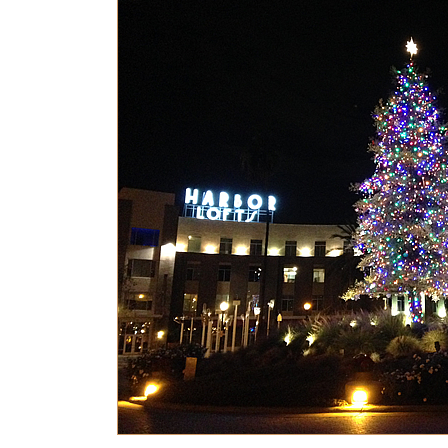
日
時
: