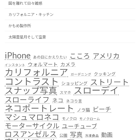
国を離れて日々雑感
カリフォルニア・キッチン
かもめ製作所
太陽雲星月そして空景
iPhone
こころ
アメリカ
あの日にかえりたい
ウォルマート
カメラ
インスタント
カリフォルニア
クッキング
ガーデニング
コントラスト
ストリート
ショッピング
スローデイ
スナップ写真
スマホ
スローライフ
ネコ
ネコり言
ネコポートレート
ビーチ
ノラ猫
マシュマロネコ
モノクロ
モノクローム
モーターサイクル
ユーチューブ
ロスアンゼルス
写真
動画
公園
冷凍食品