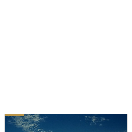
オマケでやって来たおじゃま猫トトロの物語
2017/09/20
トラ猫タイガーリリーからまさかの友達申請
2017/06/10
陽だまりネコ
2017/05/22
マシュマロ猫KOKORO
カテゴリー
スローデイ
昼寝
猫
白猫
タグ
前の記事