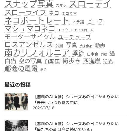
スローデイ
スナップ写真
スマホ
スローライフ
ネコ
ネコり言
ネコポートレート
ビーチ
ノラ猫
マシュマロネコ
モノクロ
モノクローム
モーターサイクル
ユーチューブ
ロスアンゼルス
写真
動画
公園
冷凍食品
南カリフォルニア
季節
猫
日本食
東京
街歩き
白猫
空の写真
西海岸
自転車
逆光
都会の風景
駅舎
最近の投稿
【無料のAI画像】シリーズあの日にかえりたい
「未来はいつも霧の中に」
2026/07/18
【無料のAI画像】シリーズあの日にかえりたい
「俺たちの朝は今に続いている」