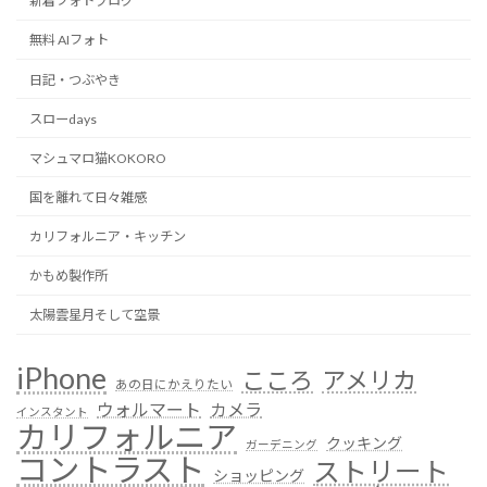
新着フォトブログ
無料 AIフォト
日記・つぶやき
スローdays
マシュマロ猫KOKORO
国を離れて日々雑感
カリフォルニア・キッチン
かもめ製作所
太陽雲星月そして空景
iPhone
こころ
アメリカ
あの日にかえりたい
ウォルマート
カメラ
インスタント
カリフォルニア
クッキング
ガーデニング
コントラスト
ストリート
ショッピング