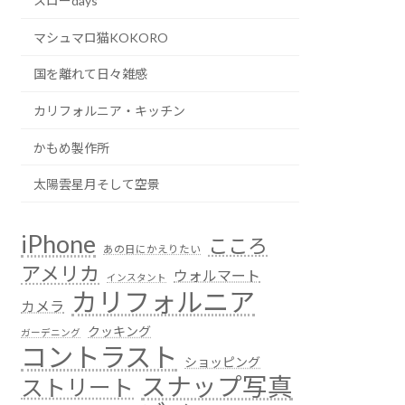
スローdays
マシュマロ猫KOKORO
国を離れて日々雑感
カリフォルニア・キッチン
かもめ製作所
太陽雲星月そして空景
iPhone
こころ
あの日にかえりたい
アメリカ
ウォルマート
インスタント
カリフォルニア
カメラ
クッキング
ガーデニング
コントラスト
ショッピング
スナップ写真
ストリート