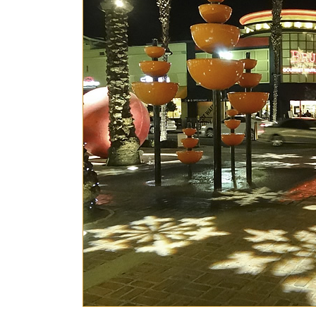
日
時
: