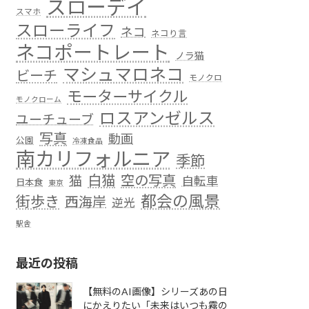
スローデイ
スマホ
スローライフ
ネコ
ネコり言
ネコポートレート
ノラ猫
マシュマロネコ
ビーチ
モノクロ
モーターサイクル
モノクローム
ロスアンゼルス
ユーチューブ
写真
動画
公園
冷凍食品
南カリフォルニア
季節
白猫
空の写真
猫
自転車
日本食
東京
都会の風景
街歩き
西海岸
逆光
駅舎
最近の投稿
【無料のAI画像】シリーズあの日
にかえりたい「未来はいつも霧の