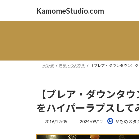
コ
ナ
KamomeStudio.com
ン
ビ
テ
ゲ
ン
ー
ツ
シ
へ
ョ
ス
ン
キ
に
ッ
移
HOME
日記・つぶやき
【ブレア・ダウンタウン】ク
プ
動
【ブレア・ダウンタウ
をハイパーラプスして
最
2016/12/05
2024/09/12
かもめスタ
終
更
新