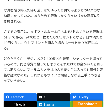
写真を撮り終えた帰り道、家でゆっくり見てみようとついバカな
勘違いをしていた。あらためて現像しなくちゃいけない現実に引
き戻される。
さてその費用は、まずフィルム一本がおよそ3ドルくらいで現像は
6ドルである。24枚だと一枚あたり37.5セントとなる。日本円だと
40円くらい。もしプリントを頼んだ場合は一枚あたり70円にな
る。
どうだろうか、デジカメだと100枚とか普通にシャッターを切って
いるので、同じ感覚で撮ってしまうとそれだけでお金がいくらあっ
ても足りない。フィルムカメラは中古で安く手に入っても意外と高
級な趣味なのだ。これからもサイフと相談しながら上手につき合
っていきたい。
Facebook
X
Bluesky
Translate »
Threads
Hatena
LINE