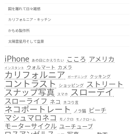
国を離れて日々雑感
カリフォルニア・キッチン
かもめ製作所
太陽雲星月そして空景
iPhone
こころ
アメリカ
あの日にかえりたい
ウォルマート
カメラ
インスタント
カリフォルニア
クッキング
ガーデニング
コントラスト
ストリート
ショッピング
スローデイ
スナップ写真
スマホ
スローライフ
ネコ
ネコり言
ネコポートレート
ビーチ
ノラ猫
マシュマロネコ
モノクロ
モノクローム
モーターサイクル
ユーチューブ
ロスアンゼルス