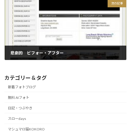
次の記事
悲劇的 ビフォー・アフター
2015/02/25
カテゴリー & タグ
新着フォトブログ
無料 AIフォト
日記・つぶやき
スローdays
マシュマロ猫KOKORO