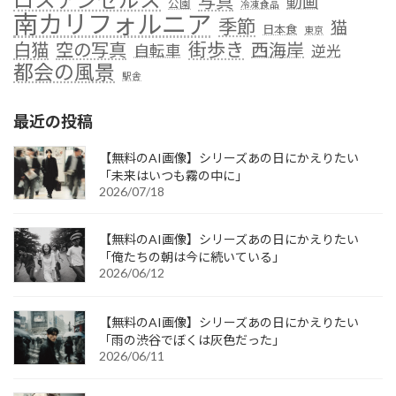
写真
動画
公園
冷凍食品
南カリフォルニア
季節
猫
日本食
東京
街歩き
白猫
空の写真
西海岸
自転車
逆光
都会の風景
駅舎
最近の投稿
【無料のAI画像】シリーズあの日にかえりたい
「未来はいつも霧の中に」
2026/07/18
【無料のAI画像】シリーズあの日にかえりたい
「俺たちの朝は今に続いている」
2026/06/12
【無料のAI画像】シリーズあの日にかえりたい
「雨の渋谷でぼくは灰色だった」
2026/06/11