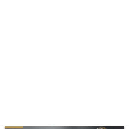
Garage House
2014/09/30
The wind was cold
2014/09/27
久しぶりのモノクロ写真
2014/07/06
日記・つぶやき
カテゴリー
モノクローム
ワードプレス
タグ
前の記事