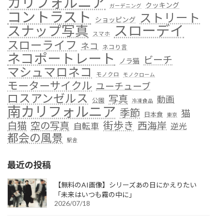
カリフォルニア
クッキング
ガーデニング
コントラスト
ストリート
ショッピング
スローデイ
スナップ写真
スマホ
スローライフ
ネコ
ネコり言
ネコポートレート
ビーチ
ノラ猫
マシュマロネコ
モノクロ
モノクローム
モーターサイクル
ユーチューブ
ロスアンゼルス
写真
動画
公園
冷凍食品
南カリフォルニア
季節
猫
日本食
東京
街歩き
白猫
空の写真
西海岸
自転車
逆光
都会の風景
駅舎
最近の投稿
【無料のAI画像】シリーズあの日にかえりたい
「未来はいつも霧の中に」
2026/07/18