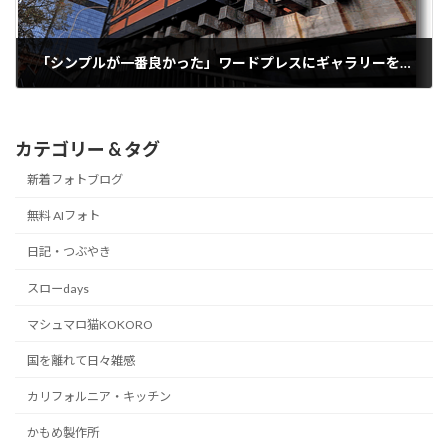
「シンプルが一番良かった」ワードプレスにギャラリーを表示させる方法
2015/12/06
カテゴリー & タグ
新着フォトブログ
無料 AIフォト
日記・つぶやき
スローdays
マシュマロ猫KOKORO
国を離れて日々雑感
カリフォルニア・キッチン
かもめ製作所