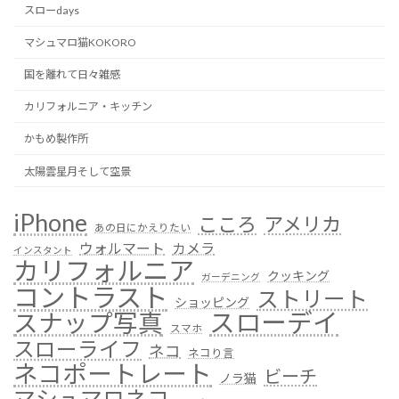
スローdays
マシュマロ猫KOKORO
国を離れて日々雑感
カリフォルニア・キッチン
かもめ製作所
太陽雲星月そして空景
iPhone
こころ
アメリカ
あの日にかえりたい
ウォルマート
カメラ
インスタント
カリフォルニア
クッキング
ガーデニング
コントラスト
ストリート
ショッピング
スローデイ
スナップ写真
スマホ
スローライフ
ネコ
ネコり言
ネコポートレート
ビーチ
ノラ猫
マシュマロネコ