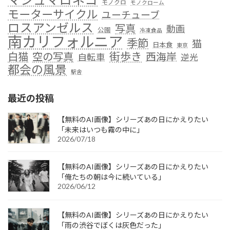
モノクロ
モノクローム
モーターサイクル
ユーチューブ
ロスアンゼルス
写真
動画
公園
冷凍食品
南カリフォルニア
季節
猫
日本食
東京
街歩き
白猫
空の写真
西海岸
自転車
逆光
都会の風景
駅舎
最近の投稿
【無料のAI画像】シリーズあの日にかえりたい
「未来はいつも霧の中に」
2026/07/18
【無料のAI画像】シリーズあの日にかえりたい
「俺たちの朝は今に続いている」
2026/06/12
【無料のAI画像】シリーズあの日にかえりたい
「雨の渋谷でぼくは灰色だった」