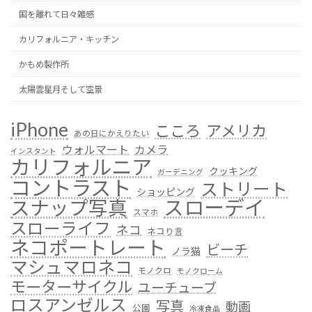
国を離れて日々雑感
カリフォルニア・キッチン
かもめ製作所
太陽雲星月そして空景
iPhone
こころ
アメリカ
あの日にかえりたい
ウォルマート
カメラ
インスタント
カリフォルニア
クッキング
ガーデニング
コントラスト
ストリート
ショッピング
スローデイ
スナップ写真
スマホ
スローライフ
ネコ
ネコり言
ネコポートレート
ビーチ
ノラ猫
マシュマロネコ
モノクロ
モノクローム
モーターサイクル
ユーチューブ
ロスアンゼルス
写真
動画
公園
冷凍食品