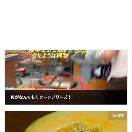
太陽雲星月そして空景
カテゴリー
季節
東京
秋
タグ
前の記事
何がなんでもリターンプリーズ！
2014/10/14
次の記事