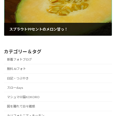
スプラウト99セントのメロン甘っ！
2014/10/15
カテゴリー & タグ
新着フォトブログ
無料 AIフォト
日記・つぶやき
スローdays
マシュマロ猫KOKORO
国を離れて日々雑感
カリフォルニア・キッチン