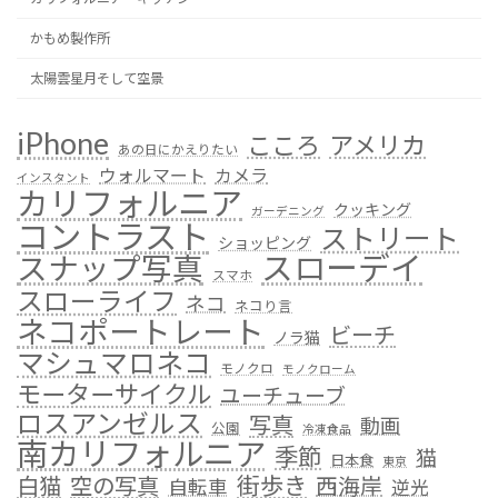
かもめ製作所
太陽雲星月そして空景
iPhone
こころ
アメリカ
あの日にかえりたい
ウォルマート
カメラ
インスタント
カリフォルニア
クッキング
ガーデニング
コントラスト
ストリート
ショッピング
スローデイ
スナップ写真
スマホ
スローライフ
ネコ
ネコり言
ネコポートレート
ビーチ
ノラ猫
マシュマロネコ
モノクロ
モノクローム
モーターサイクル
ユーチューブ
ロスアンゼルス
写真
動画
公園
冷凍食品
南カリフォルニア
季節
猫
日本食
東京
街歩き
白猫
空の写真
西海岸
自転車
逆光