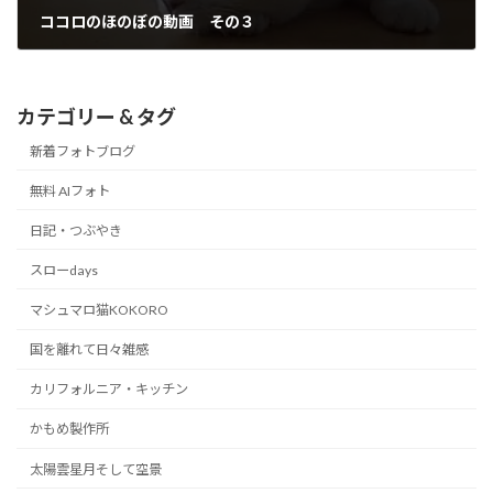
ココロのほのぼの動画 その３
2014/04/21
カテゴリー & タグ
新着フォトブログ
無料 AIフォト
日記・つぶやき
スローdays
マシュマロ猫KOKORO
国を離れて日々雑感
カリフォルニア・キッチン
かもめ製作所
太陽雲星月そして空景