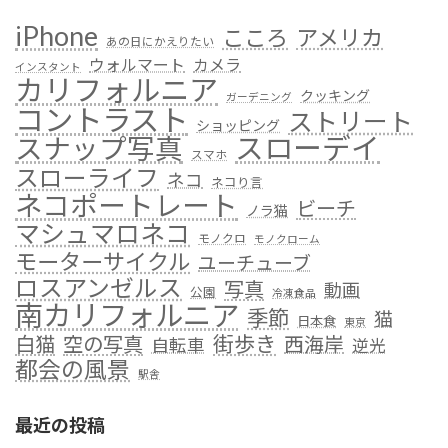
iPhone
こころ
アメリカ
あの日にかえりたい
ウォルマート
カメラ
インスタント
カリフォルニア
クッキング
ガーデニング
コントラスト
ストリート
ショッピング
スローデイ
スナップ写真
スマホ
スローライフ
ネコ
ネコり言
ネコポートレート
ビーチ
ノラ猫
マシュマロネコ
モノクロ
モノクローム
モーターサイクル
ユーチューブ
ロスアンゼルス
写真
動画
公園
冷凍食品
南カリフォルニア
季節
猫
日本食
東京
街歩き
白猫
空の写真
西海岸
自転車
逆光
都会の風景
駅舎
最近の投稿