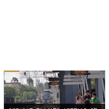
ネコから「おはよう」と言われた！
2017/07/14
兄ネコと妹ネコの会話
2017/07/07
マシュマロ猫KOKORO
カテゴリー
スナップ写真
スローライフ
ネコり言
タグ
前の記事