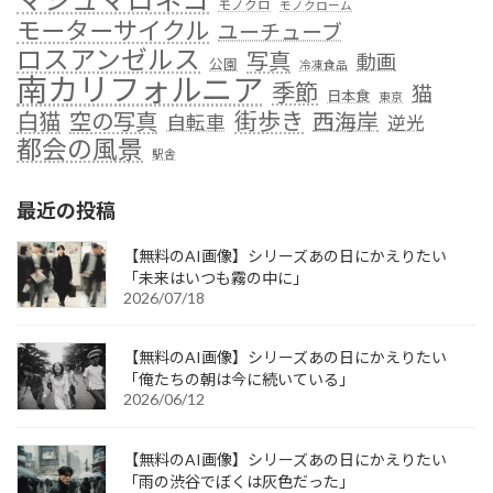
モノクロ
モノクローム
モーターサイクル
ユーチューブ
ロスアンゼルス
写真
動画
公園
冷凍食品
南カリフォルニア
季節
猫
日本食
東京
街歩き
白猫
空の写真
西海岸
自転車
逆光
都会の風景
駅舎
最近の投稿
【無料のAI画像】シリーズあの日にかえりたい
「未来はいつも霧の中に」
2026/07/18
【無料のAI画像】シリーズあの日にかえりたい
「俺たちの朝は今に続いている」
2026/06/12
【無料のAI画像】シリーズあの日にかえりたい
「雨の渋谷でぼくは灰色だった」