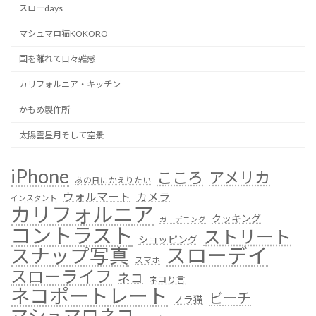
スローdays
マシュマロ猫KOKORO
国を離れて日々雑感
カリフォルニア・キッチン
かもめ製作所
太陽雲星月そして空景
iPhone
こころ
アメリカ
あの日にかえりたい
ウォルマート
カメラ
インスタント
カリフォルニア
クッキング
ガーデニング
コントラスト
ストリート
ショッピング
スローデイ
スナップ写真
スマホ
スローライフ
ネコ
ネコり言
ネコポートレート
ビーチ
ノラ猫
マシュマロネコ