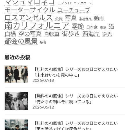
マシュマロネコ
モノクロ
モノクローム
モーターサイクル
ユーチューブ
ロスアンゼルス
写真
動画
公園
冷凍食品
南カリフォルニア
季節
猫
日本食
東京
街歩き
白猫
空の写真
西海岸
自転車
逆光
都会の風景
駅舎
最近の投稿
【無料のAI画像】シリーズあの日にかえりたい
「未来はいつも霧の中に」
2026/07/18
【無料のAI画像】シリーズあの日にかえりたい
「俺たちの朝は今に続いている」
2026/06/12
【無料のAI画像】シリーズあの日にかえりたい
「雨の渋谷でぼくは灰色だった」