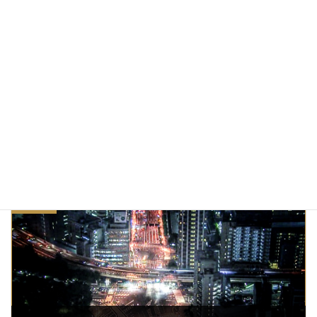
2015/03/16
いつの間にか今年最後の記事
2014/12/30
マシュマロ猫KOKORO
カテゴリー
こころ
ネコと会話
マシュマロネコ
タグ
前の記事