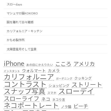
スローdays
マシュマロ猫KOKORO
国を離れて日々雑感
カリフォルニア・キッチン
かもめ製作所
太陽雲星月そして空景
iPhone
こころ
アメリカ
あの日にかえりたい
ウォルマート
カメラ
インスタント
カリフォルニア
クッキング
ガーデニング
コントラスト
ストリート
ショッピング
スローデイ
スナップ写真
スマホ
スローライフ
ネコ
ネコり言
ネコポートレート
ビーチ
ノラ猫