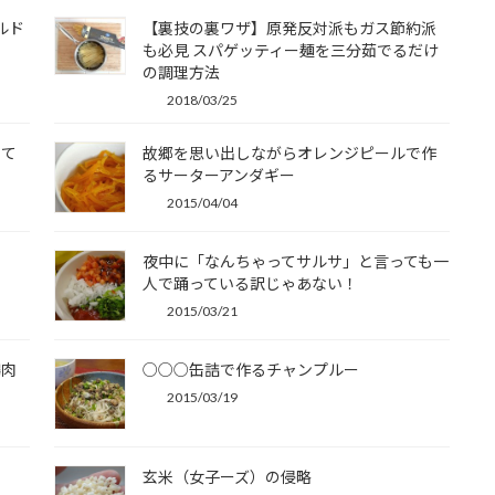
ルド
【裏技の裏ワザ】原発反対派もガス節約派
件
も必見 スパゲッティー麺を三分茹でるだけ
の調理方法
2018/03/25
たて
故郷を思い出しながらオレンジピールで作
るサーターアンダギー
2015/04/04
夜中に「なんちゃってサルサ」と言っても一
人で踊っている訳じゃあない！
2015/03/21
鶏肉
○○○缶詰で作るチャンプルー
2015/03/19
玄米（女子ーズ）の侵略