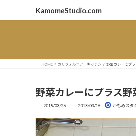
コ
ナ
KamomeStudio.com
ン
ビ
テ
ゲ
ン
ー
ツ
シ
へ
ョ
ス
ン
キ
に
ッ
移
HOME
カリフォルニア・キッチン
野菜カレーにプラ
プ
動
野菜カレーにプラス野
最
2015/03/26
2018/03/15
かもめスタ
終
更
新
日
時