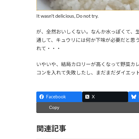
It wasn't delicious, Do not try.
が、全然おいしくない。なんか水っぽくて、
通して、キュウリには何か下味が必要だと思
れて・・・
いやいや、結局カロリーが高くなって野菜カ
コンを入れて失敗したし、まだまだダイエッ
Facebook
X
Copy
関連記事