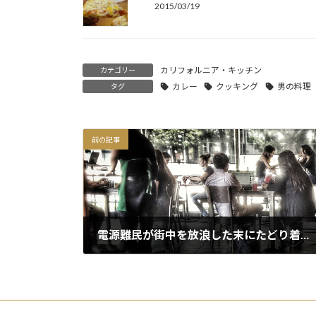
2015/03/19
カリフォルニア・キッチン
カテゴリー
カレー
クッキング
男の料理
タグ
前の記事
電源難民が街中を放浪した末にたどり着くスタバにて
2015/03/25