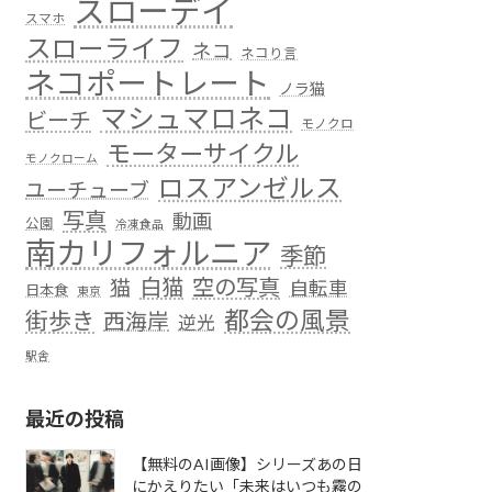
スローデイ
スマホ
スローライフ
ネコ
ネコり言
ネコポートレート
ノラ猫
マシュマロネコ
ビーチ
モノクロ
モーターサイクル
モノクローム
ロスアンゼルス
ユーチューブ
写真
動画
公園
冷凍食品
南カリフォルニア
季節
白猫
空の写真
猫
自転車
日本食
東京
都会の風景
街歩き
西海岸
逆光
駅舎
最近の投稿
【無料のAI画像】シリーズあの日
にかえりたい「未来はいつも霧の