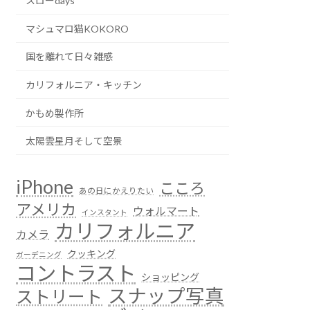
スローdays
マシュマロ猫KOKORO
国を離れて日々雑感
カリフォルニア・キッチン
かもめ製作所
太陽雲星月そして空景
iPhone
こころ
あの日にかえりたい
アメリカ
ウォルマート
インスタント
カリフォルニア
カメラ
クッキング
ガーデニング
コントラスト
ショッピング
スナップ写真
ストリート