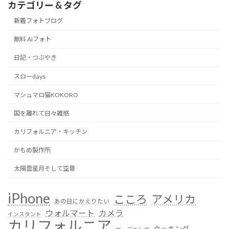
カテゴリー & タグ
新着フォトブログ
無料 AIフォト
日記・つぶやき
スローdays
マシュマロ猫KOKORO
国を離れて日々雑感
カリフォルニア・キッチン
かもめ製作所
太陽雲星月そして空景
iPhone
こころ
アメリカ
あの日にかえりたい
ウォルマート
カメラ
インスタント
カリフォルニア
クッキング