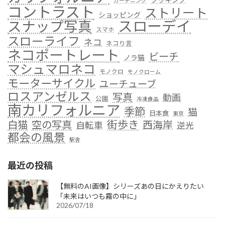
ガーデニング
コントラスト
ストリート
ショッピング
スローデイ
スナップ写真
スマホ
スローライフ
ネコ
ネコり言
ネコポートレート
ビーチ
ノラ猫
マシュマロネコ
モノクロ
モノクローム
モーターサイクル
ユーチューブ
ロスアンゼルス
写真
動画
公園
冷凍食品
南カリフォルニア
季節
猫
日本食
東京
街歩き
白猫
空の写真
西海岸
自転車
逆光
都会の風景
駅舎
最近の投稿
【無料のAI画像】シリーズあの日にかえりたい
「未来はいつも霧の中に」
2026/07/18