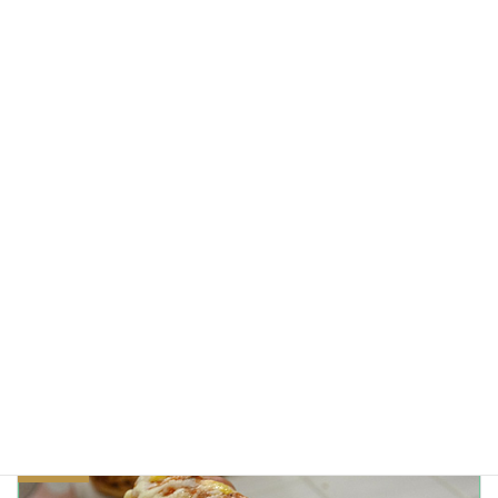
結局のところ撮った写真の反転作業が必要なままでスクリーン
カメラのまとめ
2015/03/24
自作スクリーンカメラのファインダー側モックアップ
2015/03/22
スクリーンカメラのレンズ側モックアップ
2015/03/21
かもめ製作所
、
写真機のこと
カテゴリー
カメラ
リフレクション
写真機
反射
逆光
タグ
透過
前の記事