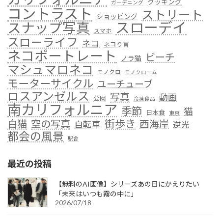
クッキング
ガーデニング
コントラスト
ストリート
ショッピング
スローデイ
スナップ写真
スマホ
スローライフ
ネコ
ネコり言
ネコポートレート
ビーチ
ノラ猫
マシュマロネコ
モノクロ
モノクローム
モーターサイクル
ユーチューブ
ロスアンゼルス
写真
動画
公園
冷凍食品
南カリフォルニア
季節
猫
日本食
東京
街歩き
白猫
空の写真
西海岸
自転車
逆光
都会の風景
駅舎
最近の投稿
【無料のAI画像】シリーズあの日にかえりたい
「未来はいつも霧の中に」
2026/07/18