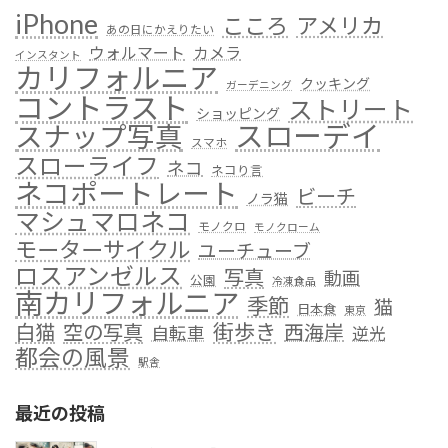
iPhone
こころ
アメリカ
あの日にかえりたい
ウォルマート
カメラ
インスタント
カリフォルニア
クッキング
ガーデニング
コントラスト
ストリート
ショッピング
スローデイ
スナップ写真
スマホ
スローライフ
ネコ
ネコり言
ネコポートレート
ビーチ
ノラ猫
マシュマロネコ
モノクロ
モノクローム
モーターサイクル
ユーチューブ
ロスアンゼルス
写真
動画
公園
冷凍食品
南カリフォルニア
季節
猫
日本食
東京
街歩き
白猫
空の写真
西海岸
自転車
逆光
都会の風景
駅舎
最近の投稿