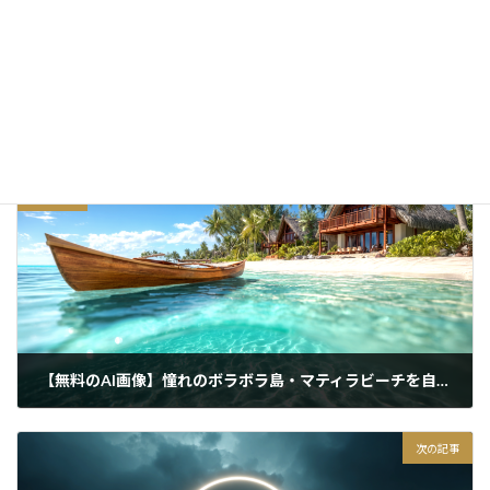
間に埋もれたそれぞれの暮らし
2025/12/30
無料 AIフォト
カテゴリー
マインドフルネス
無機質
現代アート
タグ
前の記事
【無料のAI画像】憧れのボラボラ島・マティラビーチを自宅リビングにどうぞ！
2026/03/26
次の記事