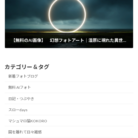
【無料のAI画像】 幻想フォトアート｜湿原に現れた異世界リングに導かれて
2026/03/31
カテゴリー & タグ
新着フォトブログ
無料 AIフォト
日記・つぶやき
スローdays
マシュマロ猫KOKORO
国を離れて日々雑感