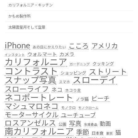
カリフォルニア・キッチン
かもめ製作所
太陽雲星月そして空景
iPhone
こころ
アメリカ
あの日にかえりたい
ウォルマート
カメラ
インスタント
カリフォルニア
クッキング
ガーデニング
コントラスト
ストリート
ショッピング
スローデイ
スナップ写真
スマホ
スローライフ
ネコ
ネコり言
ネコポートレート
ビーチ
ノラ猫
マシュマロネコ
モノクロ
モノクローム
モーターサイクル
ユーチューブ
ロスアンゼルス
写真
動画
公園
冷凍食品
南カリフォルニア
季節
猫
日本食
東京