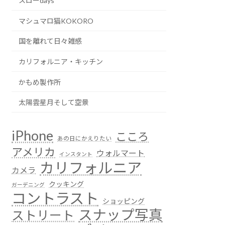
スローdays
マシュマロ猫KOKORO
国を離れて日々雑感
カリフォルニア・キッチン
かもめ製作所
太陽雲星月そして空景
iPhone
こころ
あの日にかえりたい
アメリカ
ウォルマート
インスタント
カリフォルニア
カメラ
クッキング
ガーデニング
コントラスト
ショッピング
スナップ写真
ストリート