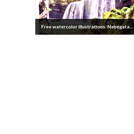
Free watercolor illustrations: Nabegataki Ogunimachi Kumamoto, JAPAN
2020/12/26