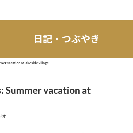
日記・つぶやき
er vacation at lakeside village
s: Summer vacation at
ジオ