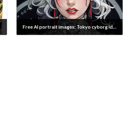
Free AI portrait images: Tokyo cyborg Idol RENA
2020/12/26