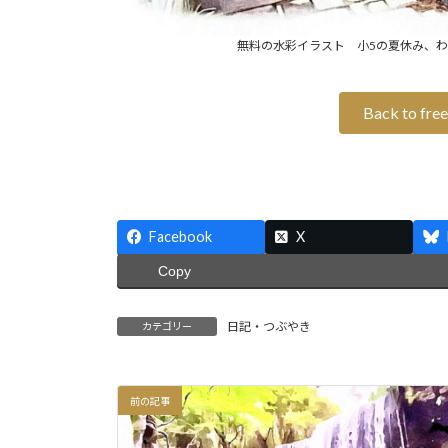
無料の水彩イラスト 小5の夏休み、
Back to free
Facebook
X
Copy
日記・つぶやき
カテゴリー
前の記事