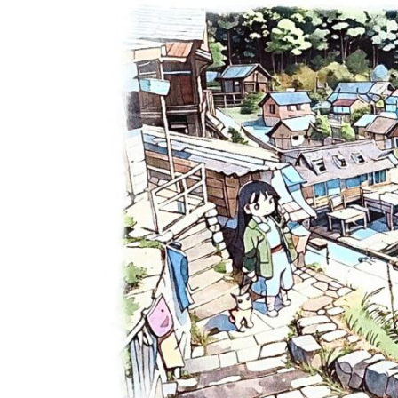
日
時
: