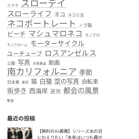
スローデイ
スマホ
スローライフ
ネコ
ネコり言
ネコポートレート
ノラ猫
マシュマロネコ
ビーチ
モノクロ
モーターサイクル
モノクローム
ロスアンゼルス
ユーチューブ
写真
動画
公園
冷凍食品
南カリフォルニア
季節
白猫
空の写真
猫
自転車
日本食
東京
都会の風景
街歩き
西海岸
逆光
駅舎
最近の投稿
【無料のAI画像】シリーズあの日
にかえりたい「未来はいつも霧の