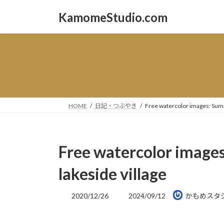
コ
ナ
KamomeStudio.com
ン
ビ
テ
ゲ
ン
ー
ツ
シ
へ
ョ
ス
ン
キ
に
ッ
移
HOME
日記・つぶやき
Free watercolor images: Summ
プ
動
Free watercolor image
lakeside village
最
2020/12/26
2024/09/12
かもめスタ
終
更
新