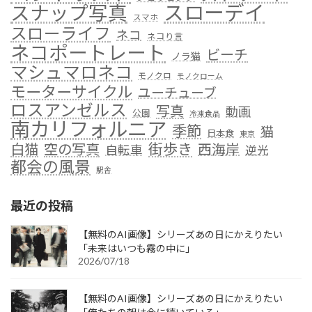
スローデイ
スナップ写真
スマホ
スローライフ
ネコ
ネコり言
ネコポートレート
ビーチ
ノラ猫
マシュマロネコ
モノクロ
モノクローム
モーターサイクル
ユーチューブ
ロスアンゼルス
写真
動画
公園
冷凍食品
南カリフォルニア
季節
猫
日本食
東京
街歩き
白猫
空の写真
西海岸
自転車
逆光
都会の風景
駅舎
最近の投稿
【無料のAI画像】シリーズあの日にかえりたい
「未来はいつも霧の中に」
2026/07/18
【無料のAI画像】シリーズあの日にかえりたい