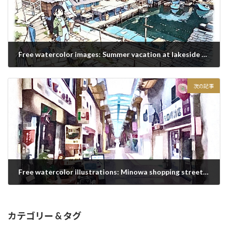
Free watercolor images: Summer vacation at lakeside village
2020/12/26
次の記事
Free watercolor illustrations: Minowa shopping street in Tokyo
2020/12/26
カテゴリー & タグ