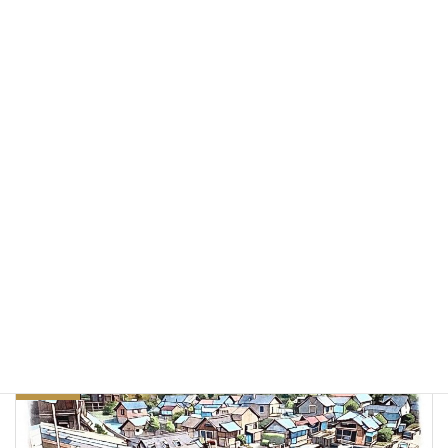
フリーAIポートレート 東京サイボーグアイドル れな
Back to free AI portraits
Facebook
X
Bluesky
Threads
Hatena
LINE
Copy
日記・つぶやき
カテゴリー
前の記事