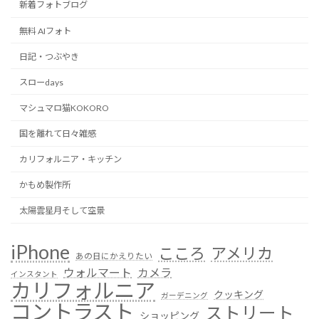
新着フォトブログ
無料 AIフォト
日記・つぶやき
スローdays
マシュマロ猫KOKORO
国を離れて日々雑感
カリフォルニア・キッチン
かもめ製作所
太陽雲星月そして空景
iPhone
こころ
アメリカ
あの日にかえりたい
ウォルマート
カメラ
インスタント
カリフォルニア
クッキング
ガーデニング
コントラスト
ストリート
ショッピング