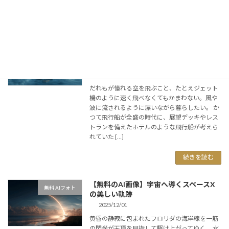
【無料のAI画像】国境や制度に縛られ
無料 AIフォト
ず、災害の影響も受けず、流されながら
暮らす浮遊住宅
2025/12/02
だれもが憧れる空を飛ぶこと、たとえジェット
機のように速く飛べなくてもかまわない。風や
波に流されるように漂いながら暮らしたい。 か
つて飛行船が全盛の時代に、展望デッキやレス
トランを備えたホテルのような飛行船が考えら
れていた […]
続きを読む
【無料のAI画像】宇宙へ導くスペースX
無料 AIフォト
の美しい軌跡
2025/12/01
黄昏の静寂に包まれたフロリダの海岸線を一筋
の閃光が天頂を目指して駆け上がってゆく。 水