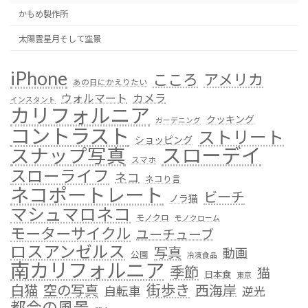
かもめ製作所
太陽雲星月そして空景
iPhone
こころ
アメリカ
あの日にかえりたい
ウォルマート
カメラ
インスタント
カリフォルニア
クッキング
ガーデニング
コントラスト
ストリート
ショッピング
スローデイ
スナップ写真
スマホ
スローライフ
ネコ
ネコり言
ネコポートレート
ビーチ
ノラ猫
マシュマロネコ
モノクロ
モノクローム
モーターサイクル
ユーチューブ
ロスアンゼルス
写真
動画
公園
冷凍食品
南カリフォルニア
季節
猫
日本食
東京
街歩き
白猫
空の写真
西海岸
自転車
逆光
都会の風景