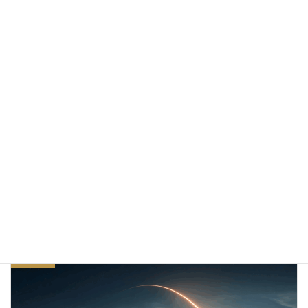
【無料のAI画像】神秘的な稲妻と嵐の絶景をリビングルームの
フォトフレームにどうぞ！
2026/01/06
【無料のAI画像】メテオラの絶景と融合したモダン建築が織り
なす至高の隠れ家
2025/12/03
【無料のAI画像】宇宙へ導くスペースXの美しい軌跡
2025/12/01
無料 AIフォト
カテゴリー
ファンタジー
建築
空と雲
タグ
前の記事