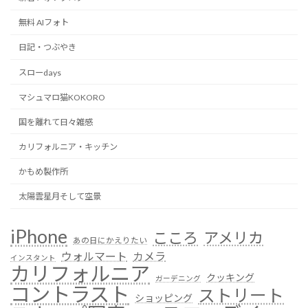
無料 AIフォト
日記・つぶやき
スローdays
マシュマロ猫KOKORO
国を離れて日々雑感
カリフォルニア・キッチン
かもめ製作所
太陽雲星月そして空景
iPhone
こころ
アメリカ
あの日にかえりたい
ウォルマート
カメラ
インスタント
カリフォルニア
クッキング
ガーデニング
コントラスト
ストリート
ショッピング