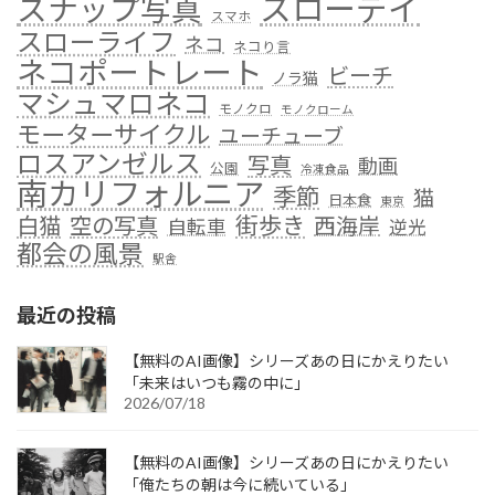
スローデイ
スナップ写真
スマホ
スローライフ
ネコ
ネコり言
ネコポートレート
ビーチ
ノラ猫
マシュマロネコ
モノクロ
モノクローム
モーターサイクル
ユーチューブ
ロスアンゼルス
写真
動画
公園
冷凍食品
南カリフォルニア
季節
猫
日本食
東京
街歩き
白猫
空の写真
西海岸
自転車
逆光
都会の風景
駅舎
最近の投稿
【無料のAI画像】シリーズあの日にかえりたい
「未来はいつも霧の中に」
2026/07/18
【無料のAI画像】シリーズあの日にかえりたい
「俺たちの朝は今に続いている」