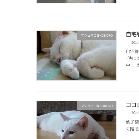
自宅
マシュマロ猫KOKORO
2014
自宅警
時には
中！ 
ココ
マシュマロ猫KOKORO
2014
菓子袋
く階段