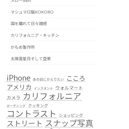
スローdays
マシュマロ猫KOKORO
国を離れて日々雑感
カリフォルニア・キッチン
かもめ製作所
太陽雲星月そして空景
iPhone
こころ
あの日にかえりたい
アメリカ
ウォルマート
インスタント
カリフォルニア
カメラ
クッキング
ガーデニング
コントラスト
ショッピング
スナップ写真
ストリート