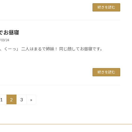
続きを読む
でお昼寝
/03/24
、くーっ」 二人はまるで姉妹！ 同じ顔してお昼寝です。
続きを読む
1
2
3
»
固
固
固
定
定
定
ペ
ペ
ペ
ー
ー
ー
ジ
ジ
ジ