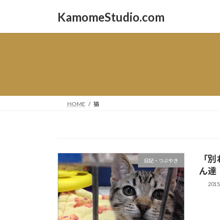
コ
ナ
KamomeStudio.com
ン
ビ
テ
ゲ
ン
ー
ツ
シ
へ
ョ
ス
ン
キ
に
ッ
移
HOME
猫
プ
動
「別
日記・つぶやき
ん達
2015