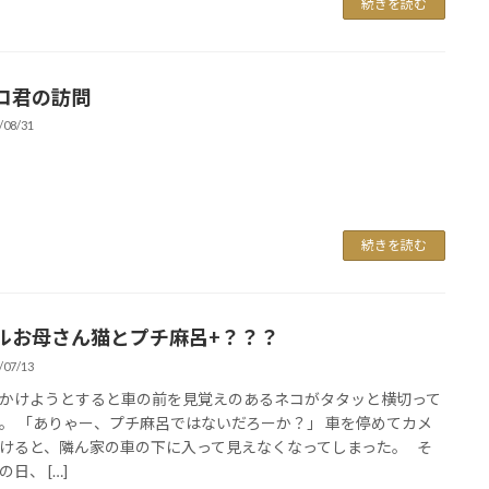
続きを読む
コ君の訪問
/08/31
続きを読む
ルお母さん猫とプチ麻呂+？？？
/07/13
かけようとすると車の前を見覚えのあるネコがタタッと横切って
。 「ありゃー、プチ麻呂ではないだろーか？」 車を停めてカメ
けると、隣ん家の車の下に入って見えなくなってしまった。 そ
日、 […]