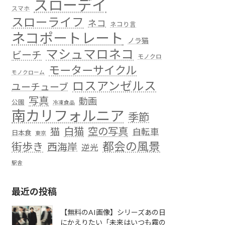
スローデイ
スマホ
スローライフ
ネコ
ネコり言
ネコポートレート
ノラ猫
マシュマロネコ
ビーチ
モノクロ
モーターサイクル
モノクローム
ロスアンゼルス
ユーチューブ
写真
動画
公園
冷凍食品
南カリフォルニア
季節
白猫
空の写真
猫
自転車
日本食
東京
都会の風景
街歩き
西海岸
逆光
駅舎
最近の投稿
【無料のAI画像】シリーズあの日
にかえりたい「未来はいつも霧の