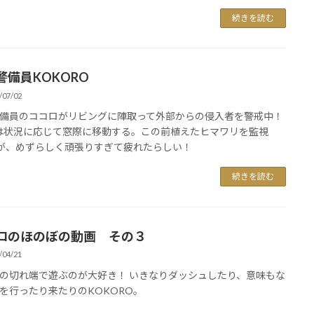
続きを読む
警備員KOKORO
/07/02
備員のココロがリビングに陣取って外部からの侵入者を警戒中！
状況に応じて窓際に移動する。この前植えたヒマワリを監視
が、めずらしく頑張りすぎて疲れたらしい！
続きを読む
ロのほのぼの動画 その３
/04/21
の切れ端で遊ぶのが大好き！ いきなりダッシュしたり、意味もな
を行ったり来たりのKOKORO。