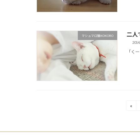
二人
マシュマロ猫KOKORO
2014
「くー
投
«
稿
の