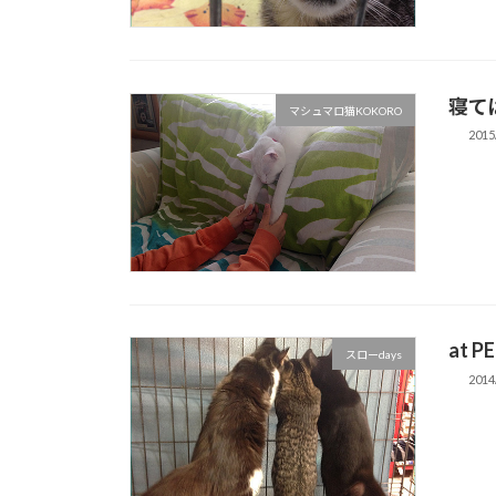
寝て
マシュマロ猫KOKORO
2015
at P
スローdays
2014