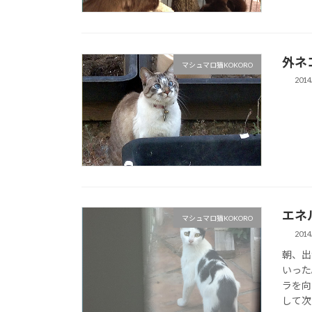
外ネ
マシュマロ猫KOKORO
2014
エネ
マシュマロ猫KOKORO
2014
朝、出
いった
ラを向
して次の