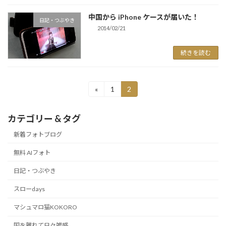
中国から iPhone ケースが届いた！
日記・つぶやき
2014/02/21
続きを読む
投
«
1
2
固
固
定
定
稿
ペ
ペ
カテゴリー & タグ
ー
ー
の
ジ
ジ
新着フォトブログ
ペ
無料 AIフォト
ー
日記・つぶやき
ジ
送
スローdays
り
マシュマロ猫KOKORO
国を離れて日々雑感