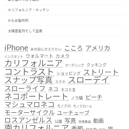
カリフォルニア・キッチン
かもめ製作所
太陽雲星月そして空景
iPhone
こころ
アメリカ
あの日にかえりたい
ウォルマート
カメラ
インスタント
カリフォルニア
クッキング
ガーデニング
コントラスト
ストリート
ショッピング
スローデイ
スナップ写真
スマホ
スローライフ
ネコ
ネコり言
ネコポートレート
ビーチ
ノラ猫
マシュマロネコ
モノクロ
モノクローム
モーターサイクル
ユーチューブ
ロスアンゼルス
写真
動画
公園
冷凍食品
南カリフォルニア
季節
猫