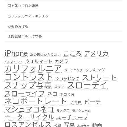
国を離れて日々雑感
カリフォルニア・キッチン
かもめ製作所
太陽雲星月そして空景
iPhone
こころ
アメリカ
あの日にかえりたい
ウォルマート
カメラ
インスタント
カリフォルニア
クッキング
ガーデニング
コントラスト
ストリート
ショッピング
スローデイ
スナップ写真
スマホ
スローライフ
ネコ
ネコり言
ネコポートレート
ビーチ
ノラ猫
マシュマロネコ
モノクロ
モノクローム
モーターサイクル
ユーチューブ
ロスアンゼルス
写真
動画
公園
冷凍食品