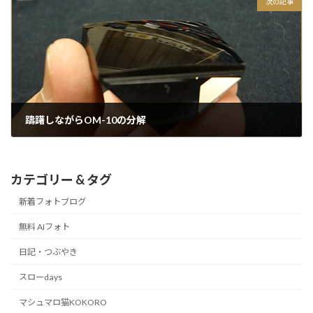
次の記事
躊躇しながらOM-10の分解
2015/03/20
カテゴリー & タグ
新着フォトブログ
無料 AIフォト
日記・つぶやき
スローdays
マシュマロ猫KOKORO