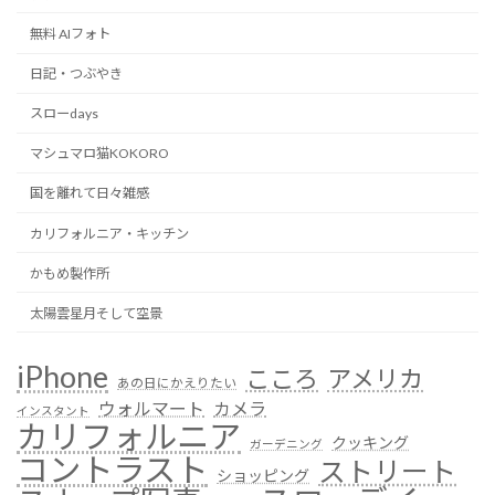
無料 AIフォト
日記・つぶやき
スローdays
マシュマロ猫KOKORO
国を離れて日々雑感
カリフォルニア・キッチン
かもめ製作所
太陽雲星月そして空景
iPhone
こころ
アメリカ
あの日にかえりたい
ウォルマート
カメラ
インスタント
カリフォルニア
クッキング
ガーデニング
コントラスト
ストリート
ショッピング