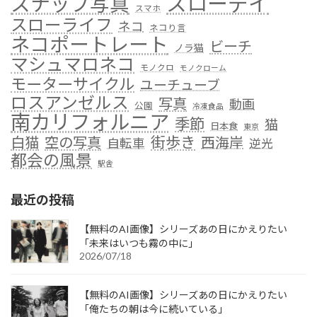
スローデイ
スナップ写真
スマホ
スローライフ
ネコ
ネコり言
ネコポートレート
ビーチ
ノラ猫
マシュマロネコ
モノクロ
モノクローム
モーターサイクル
ユーチューブ
ロスアンゼルス
写真
動画
公園
冷凍食品
南カリフォルニア
季節
猫
日本食
東京
街歩き
白猫
空の写真
西海岸
自転車
逆光
都会の風景
駅舎
最近の投稿
【無料のAI画像】シリーズあの日にかえりたい
「未来はいつも霧の中に」
2026/07/18
【無料のAI画像】シリーズあの日にかえりたい
「俺たちの朝は今に続いている」