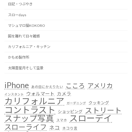
日記・つぶやき
スローdays
マシュマロ猫KOKORO
国を離れて日々雑感
カリフォルニア・キッチン
かもめ製作所
太陽雲星月そして空景
iPhone
こころ
アメリカ
あの日にかえりたい
ウォルマート
カメラ
インスタント
カリフォルニア
クッキング
ガーデニング
コントラスト
ストリート
ショッピング
スローデイ
スナップ写真
スマホ
スローライフ
ネコ
ネコり言