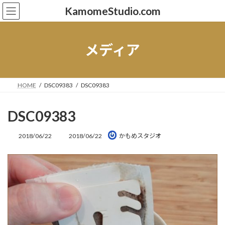
コ
ナ
KamomeStudio.com
ン
ビ
テ
ゲ
ン
ー
ツ
シ
メディア
へ
ョ
ス
ン
キ
に
ッ
移
HOME
DSC09383
DSC09383
プ
動
DSC09383
最
2018/06/22
2018/06/22
かもめスタジオ
終
更
新
日
時
: