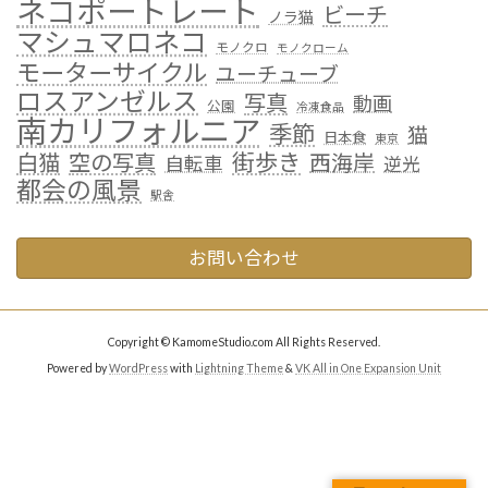
ネコポートレート
ビーチ
ノラ猫
マシュマロネコ
モノクロ
モノクローム
モーターサイクル
ユーチューブ
ロスアンゼルス
写真
動画
公園
冷凍食品
南カリフォルニア
季節
猫
日本食
東京
街歩き
白猫
空の写真
西海岸
自転車
逆光
都会の風景
駅舎
お問い合わせ
Copyright © KamomeStudio.com All Rights Reserved.
Powered by
WordPress
with
Lightning Theme
&
VK All in One Expansion Unit