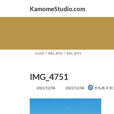
コ
ナ
KamomeStudio.com
ン
ビ
テ
ゲ
ン
ー
ツ
シ
へ
ョ
ス
ン
キ
に
ッ
移
HOME
IMG_4751
IMG_4751
プ
動
IMG_4751
最
2022/12/04
2022/12/04
かもめスタ
終
更
新
日
時