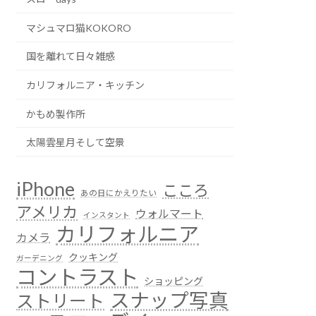
マシュマロ猫KOKORO
国を離れて日々雑感
カリフォルニア・キッチン
かもめ製作所
太陽雲星月そして空景
iPhone
こころ
あの日にかえりたい
アメリカ
ウォルマート
インスタント
カリフォルニア
カメラ
クッキング
ガーデニング
コントラスト
ショッピング
スナップ写真
ストリート