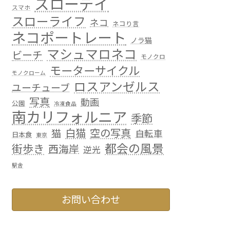
スローデイ
スマホ
スローライフ
ネコ
ネコり言
ネコポートレート
ノラ猫
マシュマロネコ
ビーチ
モノクロ
モーターサイクル
モノクローム
ロスアンゼルス
ユーチューブ
写真
動画
公園
冷凍食品
南カリフォルニア
季節
白猫
空の写真
猫
自転車
日本食
東京
都会の風景
街歩き
西海岸
逆光
駅舎
お問い合わせ