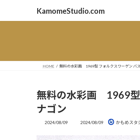
コ
ナ
KamomeStudio.com
ン
ビ
テ
ゲ
ン
ー
ツ
シ
へ
ョ
ス
ン
キ
に
ッ
移
HOME
無料の水彩画 1969型 フォルクスワーゲン バ
プ
動
無料の水彩画 1969型
ナゴン
最
2024/08/09
2024/08/09
かもめスタ
終
更
新