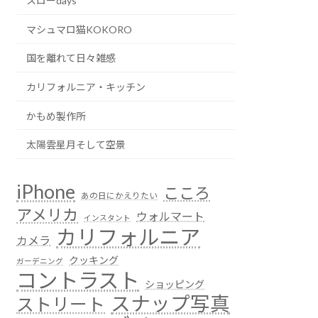
スローdays
マシュマロ猫KOKORO
国を離れて日々雑感
カリフォルニア・キッチン
かもめ製作所
太陽雲星月そして空景
iPhone
こころ
あの日にかえりたい
アメリカ
ウォルマート
インスタント
カリフォルニア
カメラ
クッキング
ガーデニング
コントラスト
ショッピング
スナップ写真
ストリート