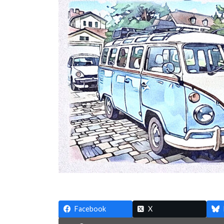
日
時
:
Facebook
X