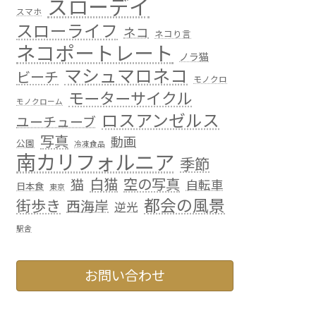
スローデイ
スマホ
スローライフ
ネコ
ネコり言
ネコポートレート
ノラ猫
マシュマロネコ
ビーチ
モノクロ
モーターサイクル
モノクローム
ロスアンゼルス
ユーチューブ
写真
動画
公園
冷凍食品
南カリフォルニア
季節
白猫
空の写真
猫
自転車
日本食
東京
都会の風景
街歩き
西海岸
逆光
駅舎
お問い合わせ