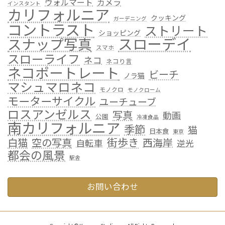
ウォルマート
カメラ
インスタント
カリフォルニア
クッキング
ガーデニング
コントラスト
ストリート
ショッピング
スローデイ
スナップ写真
スマホ
スローライフ
ネコ
ネコり言
ネコポートレート
ビーチ
ノラ猫
マシュマロネコ
モノクロ
モノクローム
モーターサイクル
ユーチューブ
ロスアンゼルス
写真
動画
公園
冷凍食品
南カリフォルニア
季節
猫
日本食
東京
街歩き
白猫
空の写真
西海岸
自転車
逆光
都会の風景
駅舎
お問い合わせ