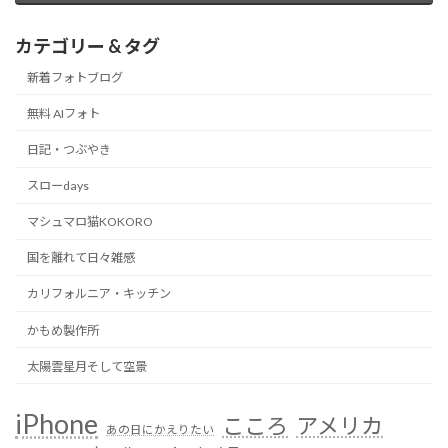
カテゴリー & タグ
新着フォトブログ
無料 AIフォト
日記・つぶやき
スローdays
マシュマロ猫KOKORO
国を離れて日々雑感
カリフォルニア・キッチン
かもめ製作所
太陽雲星月そして空景
iPhone
こころ
アメリカ
あの日にかえりたい