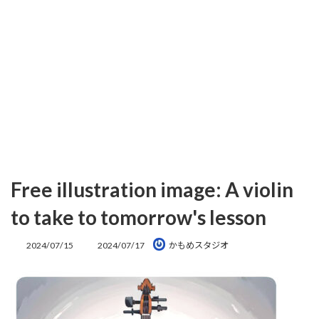
Free illustration image: A violin
to take to tomorrow's lesson
最
2024/07/15
2024/07/17
かもめスタジオ
終
更
新
日
時
: