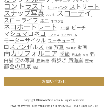
クッキング
ガーデニング
コントラスト
ストリート
ショッピング
スローデイ
スナップ写真
スマホ
スローライフ
ネコ
ネコり言
ネコポートレート
ビーチ
ノラ猫
マシュマロネコ
モノクロ
モノクローム
モーターサイクル
ユーチューブ
ロスアンゼルス
写真
動画
公園
冷凍食品
南カリフォルニア
季節
猫
日本食
東京
街歩き
白猫
空の写真
西海岸
自転車
逆光
都会の風景
駅舎
お問い合わせ
Copyright © KamomeStudio.com All Rights Reserved.
Powered by
WordPress
with
Lightning Theme
&
VK All in One Expansion Unit