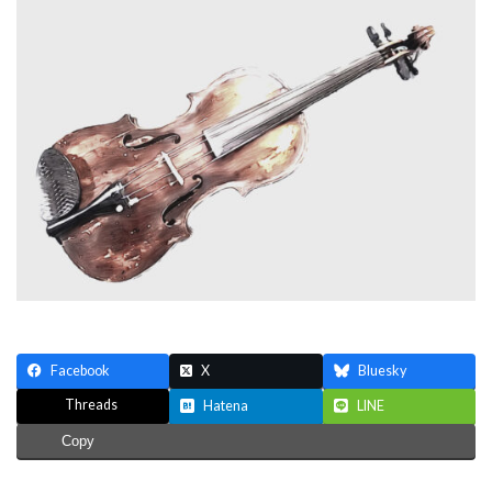
新
日
時
:
Facebook
X
Bluesky
Threads
Hatena
LINE
Copy