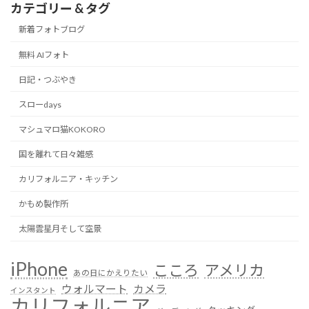
カテゴリー & タグ
新着フォトブログ
無料 AIフォト
日記・つぶやき
スローdays
マシュマロ猫KOKORO
国を離れて日々雑感
カリフォルニア・キッチン
かもめ製作所
太陽雲星月そして空景
iPhone
こころ
アメリカ
あの日にかえりたい
ウォルマート
カメラ
インスタント
カリフォルニア