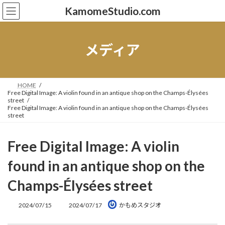
コ
ナ
KamomeStudio.com
ン
ビ
テ
ゲ
ン
ー
ツ
シ
メディア
へ
ョ
ス
ン
キ
に
ッ
移
HOME
Free Digital Image: A violin found in an antique shop on the Champs-Élysées
プ
動
street
Free Digital Image: A violin found in an antique shop on the Champs-Élysées
street
Free Digital Image: A violin
found in an antique shop on the
Champs-Élysées street
最
2024/07/15
2024/07/17
かもめスタジオ
終
更