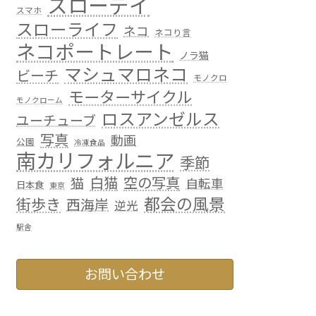
スローデイ
スマホ
スローライフ
ネコ
ネコり言
ネコポートレート
ノラ猫
マシュマロネコ
ビーチ
モノクロ
モーターサイクル
モノクローム
ロスアンゼルス
ユーチューブ
写真
動画
公園
冷凍食品
南カリフォルニア
季節
白猫
空の写真
猫
自転車
日本食
東京
都会の風景
街歩き
西海岸
逆光
駅舎
お問い合わせ