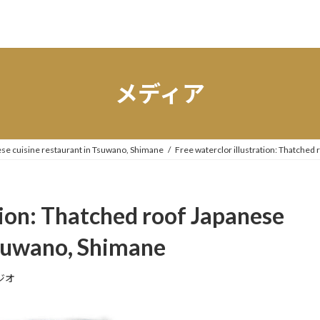
メディア
nese cuisine restaurant in Tsuwano, Shimane
Free waterclor illustration: Thatched
tion: Thatched roof Japanese
Tsuwano, Shimane
ジオ