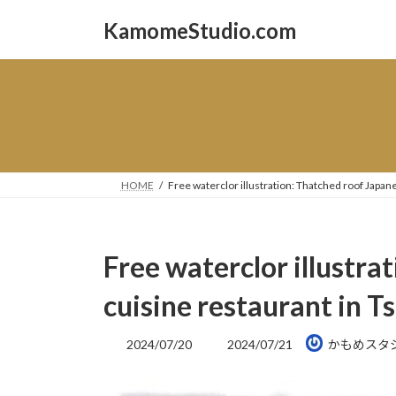
コ
ナ
KamomeStudio.com
ン
ビ
テ
ゲ
ン
ー
ツ
シ
へ
ョ
ス
ン
キ
に
ッ
移
HOME
Free waterclor illustration: Thatched roof Japa
プ
動
Free waterclor illustra
cuisine restaurant in 
最
2024/07/20
2024/07/21
かもめスタ
終
更
新