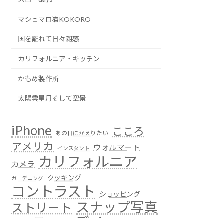
マシュマロ猫KOKORO
国を離れて日々雑感
カリフォルニア・キッチン
かもめ製作所
太陽雲星月そして空景
iPhone
こころ
あの日にかえりたい
アメリカ
ウォルマート
インスタント
カリフォルニア
カメラ
クッキング
ガーデニング
コントラスト
ショッピング
スナップ写真
ストリート