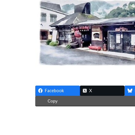
日
時
:
Facebook
X
Copy