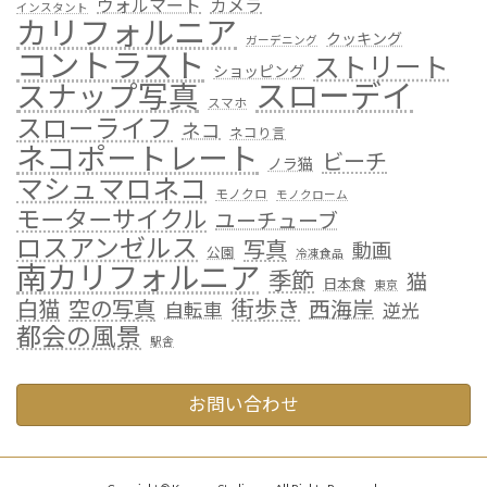
ウォルマート
カメラ
インスタント
カリフォルニア
クッキング
ガーデニング
コントラスト
ストリート
ショッピング
スローデイ
スナップ写真
スマホ
スローライフ
ネコ
ネコり言
ネコポートレート
ビーチ
ノラ猫
マシュマロネコ
モノクロ
モノクローム
モーターサイクル
ユーチューブ
ロスアンゼルス
写真
動画
公園
冷凍食品
南カリフォルニア
季節
猫
日本食
東京
街歩き
白猫
空の写真
西海岸
自転車
逆光
都会の風景
駅舎
お問い合わせ