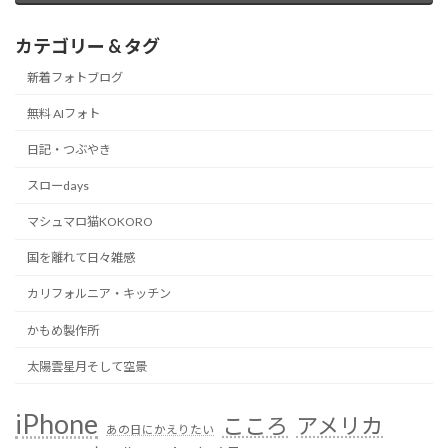
カテゴリー & タグ
新着フォトブログ
無料 AIフォト
日記・つぶやき
スローdays
マシュマロ猫KOKORO
国を離れて日々雑感
カリフォルニア・キッチン
かもめ製作所
太陽雲星月そして空景
iPhone
こころ
アメリカ
あの日にかえりたい