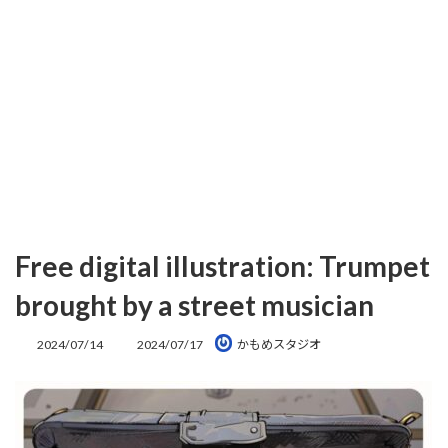
Free digital illustration: Trumpet
brought by a street musician
最
2024/07/14
2024/07/17
かもめスタジオ
終
更
新
日
時
: