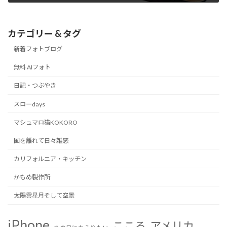
2020/12/15
カテゴリー & タグ
新着フォトブログ
無料 AIフォト
日記・つぶやき
スローdays
マシュマロ猫KOKORO
国を離れて日々雑感
カリフォルニア・キッチン
かもめ製作所
太陽雲星月そして空景
iPhone
こころ
アメリカ