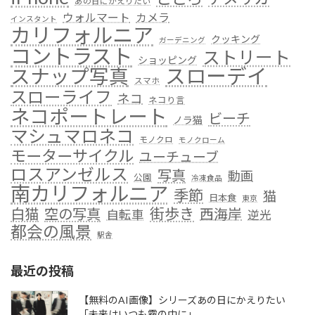
あの日にかえりたい
ウォルマート
カメラ
インスタント
カリフォルニア
クッキング
ガーデニング
コントラスト
ストリート
ショッピング
スローデイ
スナップ写真
スマホ
スローライフ
ネコ
ネコり言
ネコポートレート
ビーチ
ノラ猫
マシュマロネコ
モノクロ
モノクローム
モーターサイクル
ユーチューブ
ロスアンゼルス
写真
動画
公園
冷凍食品
南カリフォルニア
季節
猫
日本食
東京
街歩き
白猫
空の写真
西海岸
自転車
逆光
都会の風景
駅舎
最近の投稿
【無料のAI画像】シリーズあの日にかえりたい
「未来はいつも霧の中に」