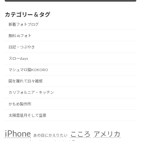
カテゴリー & タグ
新着フォトブログ
無料 AIフォト
日記・つぶやき
スローdays
マシュマロ猫KOKORO
国を離れて日々雑感
カリフォルニア・キッチン
かもめ製作所
太陽雲星月そして空景
iPhone
こころ
アメリカ
あの日にかえりたい