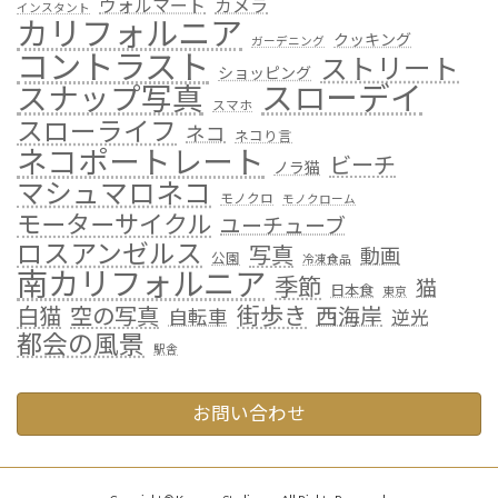
ウォルマート
カメラ
インスタント
カリフォルニア
クッキング
ガーデニング
コントラスト
ストリート
ショッピング
スローデイ
スナップ写真
スマホ
スローライフ
ネコ
ネコり言
ネコポートレート
ビーチ
ノラ猫
マシュマロネコ
モノクロ
モノクローム
モーターサイクル
ユーチューブ
ロスアンゼルス
写真
動画
公園
冷凍食品
南カリフォルニア
季節
猫
日本食
東京
街歩き
白猫
空の写真
西海岸
自転車
逆光
都会の風景
駅舎
お問い合わせ