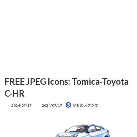
FREE JPEG Icons: Tomica-Toyota
C-HR
最
2024/07/17
2024/07/17
かもめスタジオ
終
更
新
日
時
: