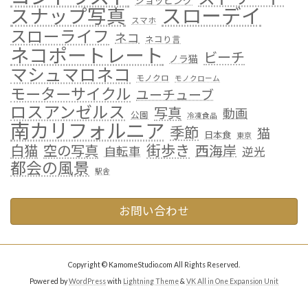
ショッピング
スローデイ
スナップ写真
スマホ
スローライフ
ネコ
ネコり言
ネコポートレート
ビーチ
ノラ猫
マシュマロネコ
モノクロ
モノクローム
モーターサイクル
ユーチューブ
ロスアンゼルス
写真
動画
公園
冷凍食品
南カリフォルニア
季節
猫
日本食
東京
街歩き
白猫
空の写真
西海岸
自転車
逆光
都会の風景
駅舎
お問い合わせ
Copyright © KamomeStudio.com All Rights Reserved.
Powered by
WordPress
with
Lightning Theme
&
VK All in One Expansion Unit