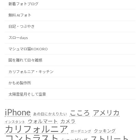
新着フォトブログ
無料 AIフォト
日記・つぶやき
スローdays
マシュマロ猫KOKORO
国を離れて日々雑感
カリフォルニア・キッチン
かもめ製作所
太陽雲星月そして空景
iPhone
こころ
アメリカ
あの日にかえりたい
ウォルマート
カメラ
インスタント
カリフォルニア
クッキング
ガーデニング
コントラスト
ストリート