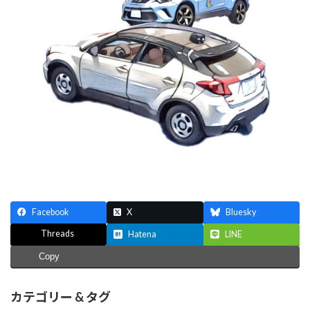
Facebook
X
Bluesky
Threads
Hatena
LINE
Copy
カテゴリー & タグ