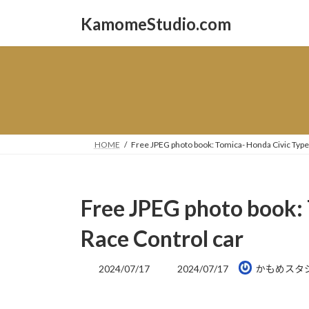
コ
ナ
KamomeStudio.com
ン
ビ
テ
ゲ
ン
ー
ツ
シ
へ
ョ
ス
ン
キ
に
ッ
移
HOME
Free JPEG photo book: Tomica- Honda Civic Type
プ
動
Free JPEG photo book:
Race Control car
最
2024/07/17
2024/07/17
かもめスタ
終
更
新