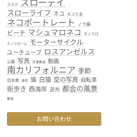
スローデイ
スマホ
スローライフ
ネコ
ネコり言
ネコポートレート
ノラ猫
マシュマロネコ
ビーチ
モノクロ
モーターサイクル
モノクローム
ロスアンゼルス
ユーチューブ
写真
動画
公園
冷凍食品
南カリフォルニア
季節
白猫
空の写真
猫
自転車
日本食
東京
都会の風景
街歩き
西海岸
逆光
駅舎
お問い合わせ