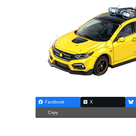
日
時
:
Facebook
X
Copy