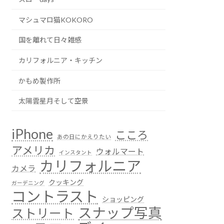
マシュマロ猫KOKORO
国を離れて日々雑感
カリフォルニア・キッチン
かもめ製作所
太陽雲星月そして空景
iPhone
こころ
あの日にかえりたい
アメリカ
ウォルマート
インスタント
カリフォルニア
カメラ
クッキング
ガーデニング
コントラスト
ショッピング
スナップ写真
ストリート