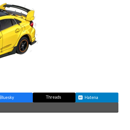
Threads
Bluesky
Hatena