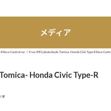
メディア
-R Race Control car
Free JPEG photo book: Tomica- Honda Civic Type-R Race Contr
 Tomica- Honda Civic Type-R
ジオ