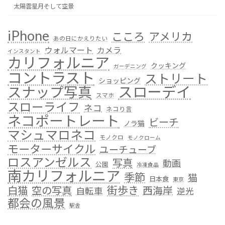
太陽雲星月そして空景
iPhone
こころ
アメリカ
あの日にかえりたい
ウォルマート
カメラ
インスタント
カリフォルニア
クッキング
ガーデニング
コントラスト
ストリート
ショッピング
スローデイ
スナップ写真
スマホ
スローライフ
ネコ
ネコり言
ネコポートレート
ビーチ
ノラ猫
マシュマロネコ
モノクロ
モノクローム
モーターサイクル
ユーチューブ
ロスアンゼルス
写真
動画
公園
冷凍食品
南カリフォルニア
季節
猫
日本食
東京
街歩き
白猫
空の写真
西海岸
自転車
逆光
都会の風景
駅舎