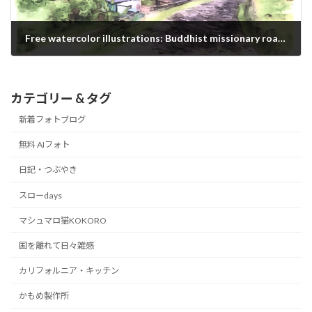
Free watercolor illustrations: Buddhist missionary road in Akasawa-jyuku, JAPAN
2020/12/18
カテゴリー & タグ
新着フォトブログ
無料 AIフォト
日記・つぶやき
スローdays
マシュマロ猫KOKORO
国を離れて日々雑感
カリフォルニア・キッチン
かもめ製作所