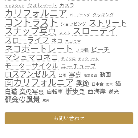
ウォルマート
カメラ
インスタント
カリフォルニア
クッキング
ガーデニング
コントラスト
ストリート
ショッピング
スローデイ
スナップ写真
スマホ
スローライフ
ネコ
ネコり言
ネコポートレート
ビーチ
ノラ猫
マシュマロネコ
モノクロ
モノクローム
モーターサイクル
ユーチューブ
ロスアンゼルス
写真
動画
公園
冷凍食品
南カリフォルニア
季節
猫
日本食
東京
街歩き
白猫
空の写真
西海岸
自転車
逆光
都会の風景
駅舎
お問い合わせ