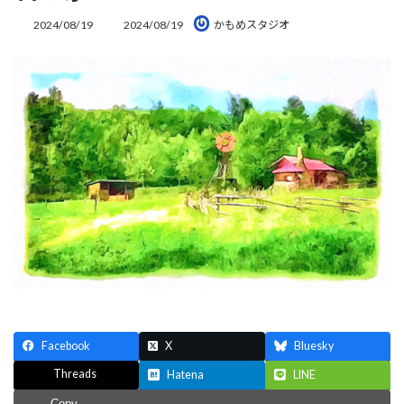
最
2024/08/19
2024/08/19
かもめスタジオ
終
更
新
日
時
:
Facebook
X
Bluesky
Threads
Hatena
LINE
Copy