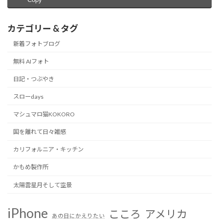
カテゴリー & タグ
新着フォトブログ
無料 AIフォト
日記・つぶやき
スローdays
マシュマロ猫KOKORO
国を離れて日々雑感
カリフォルニア・キッチン
かもめ製作所
太陽雲星月そして空景
iPhone
こころ
アメリカ
あの日にかえりたい