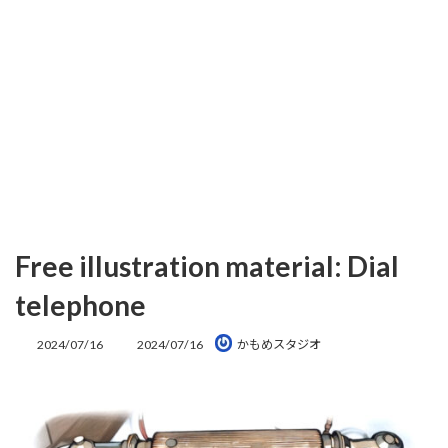
Free illustration material: Dial
telephone
最
2024/07/16
2024/07/16
かもめスタジオ
終
更
新
日
時
: