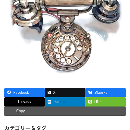
Facebook
X
Bluesky
Threads
Hatena
LINE
Copy
カテゴリー & タグ