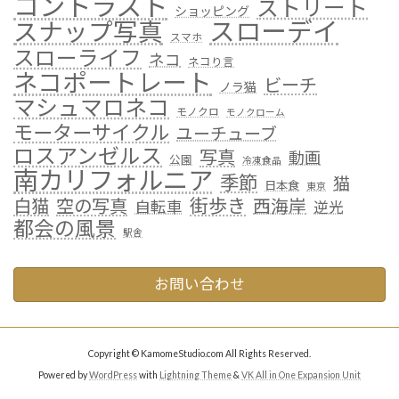
コントラスト
ストリート
ショッピング
スローデイ
スナップ写真
スマホ
スローライフ
ネコ
ネコり言
ネコポートレート
ビーチ
ノラ猫
マシュマロネコ
モノクロ
モノクローム
モーターサイクル
ユーチューブ
ロスアンゼルス
写真
動画
公園
冷凍食品
南カリフォルニア
季節
猫
日本食
東京
街歩き
白猫
空の写真
西海岸
自転車
逆光
都会の風景
駅舎
お問い合わせ
Copyright © KamomeStudio.com All Rights Reserved.
Powered by
WordPress
with
Lightning Theme
&
VK All in One Expansion Unit