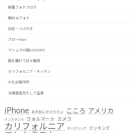
新着フォトブログ
無料 AIフォト
日記・つぶやき
スローdays
マシュマロ猫KOKORO
国を離れて日々雑感
カリフォルニア・キッチン
かもめ製作所
太陽雲星月そして空景
iPhone
こころ
アメリカ
あの日にかえりたい
ウォルマート
カメラ
インスタント
カリフォルニア
クッキング
ガーデニング