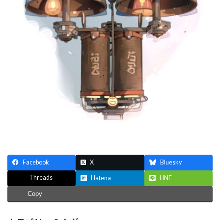
Facebook
X
Bluesky
Threads
Hatena
LINE
Copy