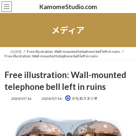
コ
ナ
KamomeStudio.com
ン
ビ
テ
ゲ
ン
ー
ツ
シ
メディア
へ
ョ
ス
ン
キ
に
ッ
移
HOME
Free illustration: Wall-mounted telephone bell left in ruins
Free illustration: Wall-mounted telephone bell left in ruins
プ
動
Free illustration: Wall-mounted
telephone bell left in ruins
最
2024/07/16
2024/07/16
かもめスタジオ
終
更
新
日
時
: