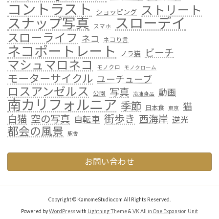
コントラスト
ストリート
ショッピング
スローデイ
スナップ写真
スマホ
スローライフ
ネコ
ネコり言
ネコポートレート
ビーチ
ノラ猫
マシュマロネコ
モノクロ
モノクローム
モーターサイクル
ユーチューブ
ロスアンゼルス
写真
動画
公園
冷凍食品
南カリフォルニア
季節
猫
日本食
東京
街歩き
白猫
空の写真
西海岸
自転車
逆光
都会の風景
駅舎
お問い合わせ
Copyright © KamomeStudio.com All Rights Reserved.
Powered by
WordPress
with
Lightning Theme
&
VK All in One Expansion Unit