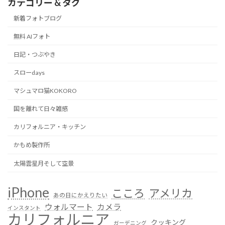
カテゴリー & タグ
新着フォトブログ
無料 AIフォト
日記・つぶやき
スローdays
マシュマロ猫KOKORO
国を離れて日々雑感
カリフォルニア・キッチン
かもめ製作所
太陽雲星月そして空景
iPhone
こころ
アメリカ
あの日にかえりたい
ウォルマート
カメラ
インスタント
カリフォルニア
クッキング
ガーデニング