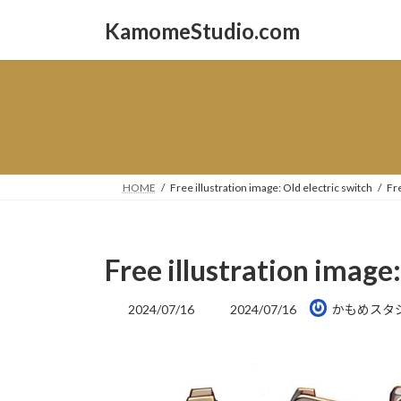
コ
ナ
KamomeStudio.com
ン
ビ
テ
ゲ
ン
ー
ツ
シ
へ
ョ
ス
ン
キ
に
ッ
移
HOME
Free illustration image: Old electric switch
Fre
プ
動
Free illustration image:
最
2024/07/16
2024/07/16
かもめスタ
終
更
新
日
時