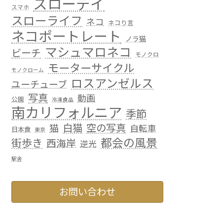
スローデイ
スマホ
スローライフ
ネコ
ネコり言
ネコポートレート
ノラ猫
マシュマロネコ
ビーチ
モノクロ
モーターサイクル
モノクローム
ロスアンゼルス
ユーチューブ
写真
動画
公園
冷凍食品
南カリフォルニア
季節
白猫
空の写真
猫
自転車
日本食
東京
都会の風景
街歩き
西海岸
逆光
駅舎
お問い合わせ