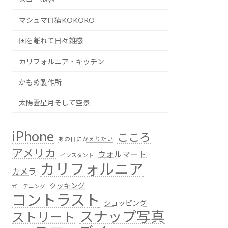
マシュマロ猫KOKORO
国を離れて日々雑感
カリフォルニア・キッチン
かもめ製作所
太陽雲星月そして空景
iPhone
こころ
あの日にかえりたい
アメリカ
ウォルマート
インスタント
カリフォルニア
カメラ
クッキング
ガーデニング
コントラスト
ショッピング
スナップ写真
ストリート