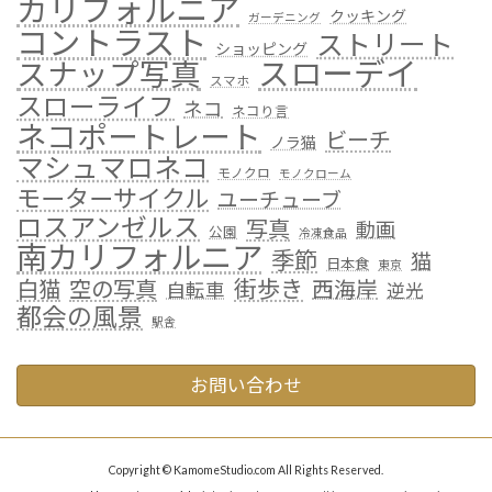
カリフォルニア
クッキング
ガーデニング
コントラスト
ストリート
ショッピング
スローデイ
スナップ写真
スマホ
スローライフ
ネコ
ネコり言
ネコポートレート
ビーチ
ノラ猫
マシュマロネコ
モノクロ
モノクローム
モーターサイクル
ユーチューブ
ロスアンゼルス
写真
動画
公園
冷凍食品
南カリフォルニア
季節
猫
日本食
東京
街歩き
白猫
空の写真
西海岸
自転車
逆光
都会の風景
駅舎
お問い合わせ
Copyright © KamomeStudio.com All Rights Reserved.