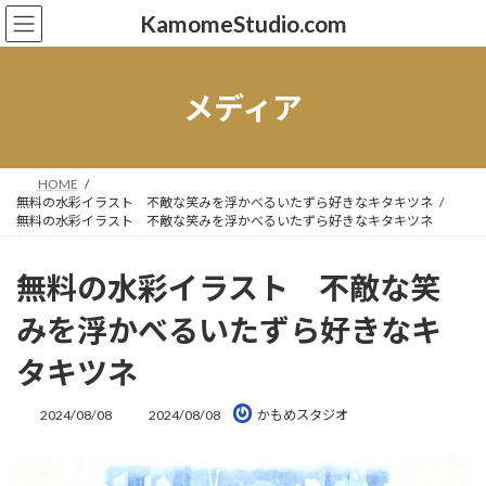
コ
ナ
KamomeStudio.com
ン
ビ
テ
ゲ
ン
ー
ツ
シ
メディア
へ
ョ
ス
ン
キ
に
ッ
移
HOME
無料の水彩イラスト 不敵な笑みを浮かべるいたずら好きなキタキツネ
プ
動
無料の水彩イラスト 不敵な笑みを浮かべるいたずら好きなキタキツネ
無料の水彩イラスト 不敵な笑
みを浮かべるいたずら好きなキ
タキツネ
最
2024/08/08
2024/08/08
かもめスタジオ
終
更
新