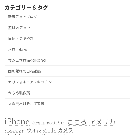
カテゴリー & タグ
新着フォトブログ
無料 AIフォト
日記・つぶやき
スローdays
マシュマロ猫KOKORO
国を離れて日々雑感
カリフォルニア・キッチン
かもめ製作所
太陽雲星月そして空景
iPhone
こころ
アメリカ
あの日にかえりたい
ウォルマート
カメラ
インスタント