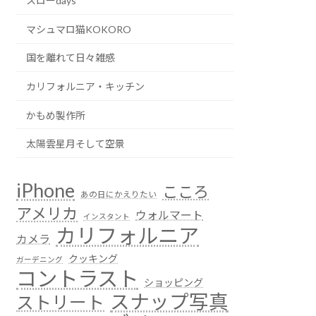
スローdays
マシュマロ猫KOKORO
国を離れて日々雑感
カリフォルニア・キッチン
かもめ製作所
太陽雲星月そして空景
iPhone
こころ
あの日にかえりたい
アメリカ
ウォルマート
インスタント
カリフォルニア
カメラ
クッキング
ガーデニング
コントラスト
ショッピング
スナップ写真
ストリート